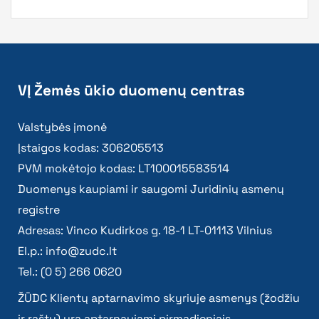
VĮ Žemės ūkio duomenų centras
Valstybės įmonė
Įstaigos kodas: 306205513
PVM mokėtojo kodas: LT100015583514
Duomenys kaupiami ir saugomi Juridinių asmenų
registre
Adresas: Vinco Kudirkos g. 18-1 LT-01113 Vilnius
El.p.:
info@zudc.lt
Tel.: (0 5) 266 0620
ŽŪDC Klientų aptarnavimo skyriuje asmenys (žodžiu
ir raštu) yra aptarnaujami pirmadieniais –