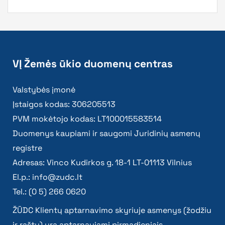
VĮ Žemės ūkio duomenų centras
Valstybės įmonė
Įstaigos kodas: 306205513
PVM mokėtojo kodas: LT100015583514
Duomenys kaupiami ir saugomi Juridinių asmenų
registre
Adresas: Vinco Kudirkos g. 18-1 LT-01113 Vilnius
El.p.:
info@zudc.lt
Tel.: (0 5) 266 0620
ŽŪDC Klientų aptarnavimo skyriuje asmenys (žodžiu
ir raštu) yra aptarnaujami pirmadieniais –