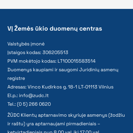
VĮ Žemės ūkio duomenų centras
Valstybės įmonė
Įstaigos kodas: 306205513
PVM mokėtojo kodas: LT100015583514
Duomenys kaupiami ir saugomi Juridinių asmenų
registre
Adresas: Vinco Kudirkos g. 18-1 LT-01113 Vilnius
El.p.:
info@zudc.lt
Tel.: (0 5) 266 0620
ŽŪDC Klientų aptarnavimo skyriuje asmenys (žodžiu
ir raštu) yra aptarnaujami pirmadieniais –
ketvirtadieniais nuo 8.00 val. iki 17.00 val.,