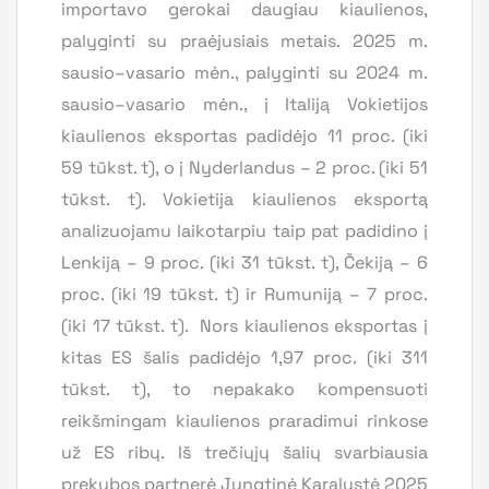
importavo gerokai daugiau kiaulienos,
palyginti su praėjusiais metais. 2025 m.
sausio–vasario mėn., palyginti su 2024 m.
sausio–vasario mėn., į Italiją Vokietijos
kiaulienos eksportas padidėjo 11 proc. (iki
59 tūkst. t), o į Nyderlandus – 2 proc. (iki 51
tūkst. t). Vokietija kiaulienos eksportą
analizuojamu laikotarpiu taip pat padidino į
Lenkiją – 9 proc. (iki 31 tūkst. t), Čekiją – 6
proc. (iki 19 tūkst. t) ir Rumuniją – 7 proc.
(iki 17 tūkst. t). Nors kiaulienos eksportas į
kitas ES šalis padidėjo 1,97 proc. (iki 311
tūkst. t), to nepakako kompensuoti
reikšmingam kiaulienos praradimui rinkose
už ES ribų. Iš trečiųjų šalių svarbiausia
prekybos partnerė Jungtinė Karalystė 2025