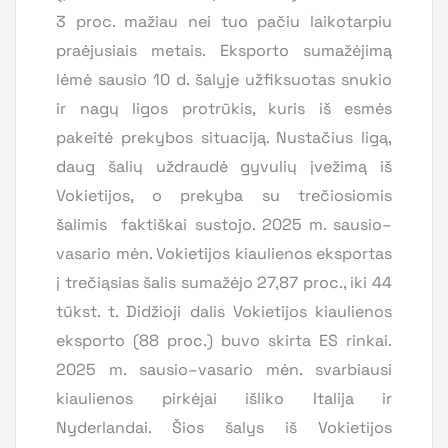
3 proc. mažiau nei tuo pačiu laikotarpiu
praėjusiais metais. Eksporto sumažėjimą
lėmė sausio 10 d. šalyje užfiksuotas snukio
ir nagų ligos protrūkis, kuris iš esmės
pakeitė prekybos situaciją. Nustačius ligą,
daug šalių uždraudė gyvulių įvežimą iš
Vokietijos, o prekyba su trečiosiomis
šalimis faktiškai sustojo. 2025 m. sausio–
vasario mėn. Vokietijos kiaulienos eksportas
į trečiąsias šalis sumažėjo 27,87 proc., iki 44
tūkst. t. Didžioji dalis Vokietijos kiaulienos
eksporto (88 proc.) buvo skirta ES rinkai.
2025 m. sausio–vasario mėn. svarbiausi
kiaulienos pirkėjai išliko Italija ir
Nyderlandai. Šios šalys iš Vokietijos