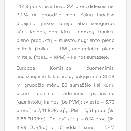
142,9 punktus ir buvo 2,4 proc. didesnis nei
2024 m. gruodžio mėn. Kainų indekso
didėjimui įtakos turėjo labai išaugusios
sūrių kainos, nors kitų į indeksą įtrauktų
pieno produktų – sviesto, nugriebto pieno
miltelių (toliau – LPM), nenugriebto pieno
miltelių (toliau – NPM) – kainos sumažėjo.
Europos Komisijos duomenimis,
analizuojamu laikotarpiu, palyginti su 2024
m. gruodžio mėn., ES sumažėjo kai kurių
pieno gaminių vidutinės pardavimo
(gamintojų) kainos (be PVM): sviesto – 3,73
proc. (iki 7,41 EUR/kg), LPM – 0,51 proc. (iki
2,56 EUR/kg), „Gouda“ sūrių – 0,14 proc. (iki
4,99 EUR/kg), o „Cheddar“ sūrių ir NPM