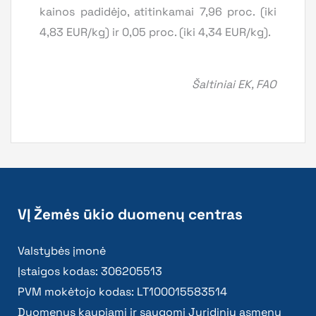
kainos padidėjo, atitinkamai 7,96 proc. (iki
4,83 EUR/kg) ir 0,05 proc. (iki 4,34 EUR/kg).
Šaltiniai EK, FAO
VĮ Žemės ūkio duomenų centras
Valstybės įmonė
Įstaigos kodas: 306205513
PVM mokėtojo kodas: LT100015583514
Duomenys kaupiami ir saugomi Juridinių asmenų