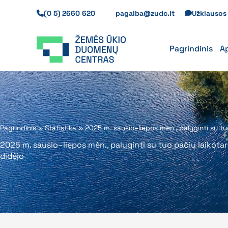
Pereiti
(0 5) 2660 620
pagalba@zudc.lt
Užklauso
prie
turinio
Pagrindinis
A
Pagrindinis
»
Statistika
»
2025 m. sausio–liepos mėn., palyginti su tu
2025 m. sausio–liepos mėn., palyginti su tuo pačiu laikota
didėjo