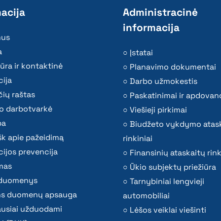
acija
Administracinė
informacija
mus
a
Įstatai
ūra ir kontaktinė
Planavimo dokumentai
ija
Darbo užmokestis
ių raštas
Paskatinimai ir apdovan
o darbotvarkė
Viešieji pirkimai
ba
Biudžeto vykdymo atas
k apie pažeidimą
rinkiniai
ijos prevencija
Finansinių ataskaitų rink
mas
Ūkio subjektų priežiūra
i duomenys
Tarnybiniai lengvieji
s duomenų apsauga
automobiliai
ausiai užduodami
Lėšos veiklai viešinti