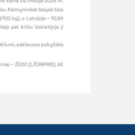
imo kaina ES rinkoje 2025 m.
iu. Kaimyninėse šalyse taip
/100 kg), o Latvijoje – 10,84
ip pat krito: Vokietijoje ji
tekliumi, paklausos pokyčiais
tiniai – ŽŪDC (LŽŪMPRIS), EK