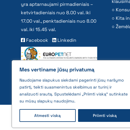
klausima
yra aptarnaujami pirmadieniais –
Konsu
ketvirtadieniais nuo 8.00 val. iki
Kita i
17.00 val., penktadieniais nuo 8.00
Žemėla
val. iki 15.45 val.
Facebook
Linkedin
Mes vertiname jūsų privatumą
Naudojame slapukus siekdami pagerinti jūsų naršymo
patirtį, teikti suasmenintus skelbimus ar turinį ir
analizuoti srautą. Spustelėdami „Priimti viską“ sutinkate
su mūsų slapukų naudojimu.
2026 © All rights reserved | VĮ Žemės ūkio duome
Atmesti viską
Priimti viską