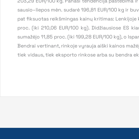
203,29 EUR/100 kg. Panaši tendencija pastebima ir 
sausio–liepos mėn. sudarė 196,81 EUR/100 kg ir buv
pat fiksuotas reikšmingas kainų kritimas: Lenkijoje 
proc. (iki 210,06 EUR/100 kg). Didžiausiose ES kiaul
sumažėjo 11,85 proc. (iki 199,28 EUR/100 kg), o Ispan
Bendrai vertinant, rinkoje vyrauja aiški kainos mažėj
tiek vidaus, tiek eksporto rinkose arba su bendra e