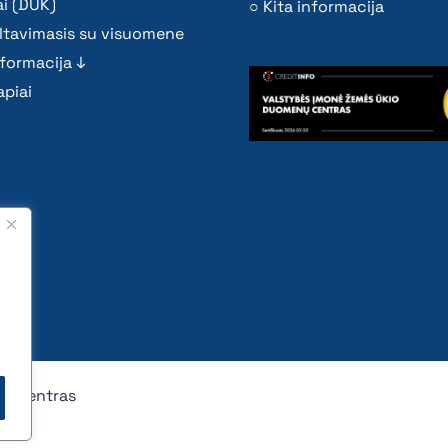
i (DUK)
Kita informacija
ltavimasis su visuomene
nformacija ↓
piai
nų centras