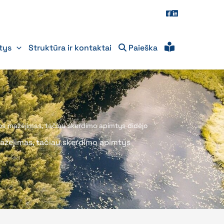
itys
Struktūra ir kontaktai
Paieška
inos mažėjimas, tačiau skerdimo apimtys didėjo
 mažėjimas, tačiau skerdimo apimtys