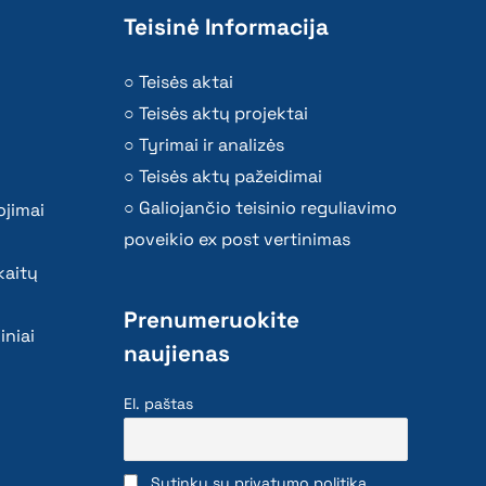
Teisinė Informacija
Teisės aktai
Teisės aktų projektai
Tyrimai ir analizės
Teisės aktų pažeidimai
Galiojančio teisinio reguliavimo
ojimai
poveikio ex post vertinimas
kaitų
Prenumeruokite
iniai
naujienas
El. paštas
Sutinku su privatumo politika