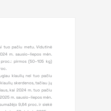
ai tuo pačiu metu. Vidutinė
2024 m. sausio–liepos mėn.
8 proc.: pirmos (50–105 kg)
roc.
giau kiaulių nei tuo pačiu
kiaulių skerdenos, tačiau jų
iaus, kai 2024 m. tuo pačiu
e 2025 m. sausio–liepos mėn.
umažėjo 9,64 proc. ir siekė