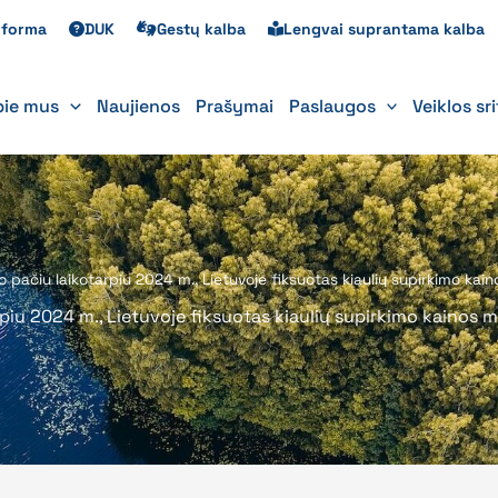
s forma
DUK
Gestų kalba
Lengvai suprantama kalba
pie mus
Naujienos
Prašymai
Paslaugos
Veiklos sr
o pačiu laikotarpiu 2024 m., Lietuvoje fiksuotas kiaulių supirkimo ka
rpiu 2024 m., Lietuvoje fiksuotas kiaulių supirkimo kainos