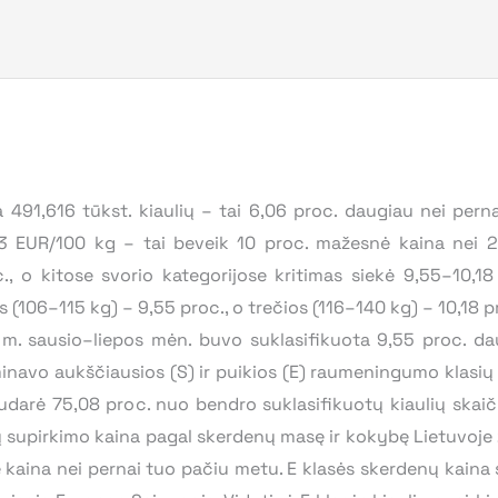
a 491,616 tūkst. kiaulių – tai 6,06 proc. daugiau nei pern
73 EUR/100 kg – tai beveik 10 proc. mažesnė kaina nei 
., o kitose svorio kategorijose kritimas siekė 9,55–10,1
s (106–115 kg) – 9,55 proc., o trečios (116–140 kg) – 10,18 p
. sausio–liepos mėn. buvo suklasifikuota 9,55 proc. dau
minavo aukščiausios (S) ir puikios (E) raumeningumo klasių 
udarė 75,08 proc. nuo bendro suklasifikuotų kiaulių skaič
ulių supirkimo kaina pagal skerdenų masę ir kokybę Lietuvoj
kaina nei pernai tuo pačiu metu. E klasės skerdenų kaina s