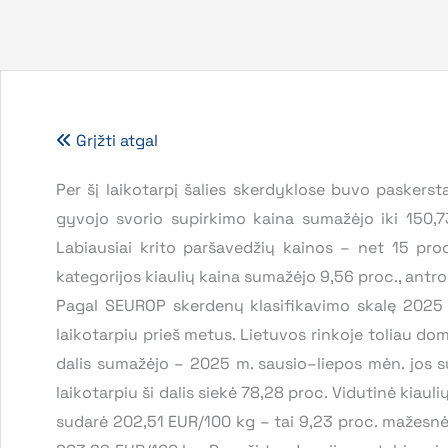
Grįžti atgal
Per šį laikotarpį šalies skerdyklose buvo paskerst
gyvojo svorio supirkimo kaina sumažėjo iki 150,
Labiausiai krito paršavedžių kainos – net 15 proc
kategorijos kiaulių kaina sumažėjo 9,56 proc., antro
Pagal SEUROP skerdenų klasifikavimo skalę 2025 m
laikotarpiu prieš metus. Lietuvos rinkoje toliau do
dalis sumažėjo – 2025 m. sausio–liepos mėn. jos s
laikotarpiu ši dalis siekė 78,28 proc. Vidutinė kia
sudarė 202,51 EUR/100 kg – tai 9,23 proc. mažesnė 