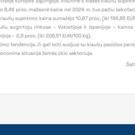
visoje Europos Sąjungoje. Vidutinė E klasės kiaulių supirk
o 8,46 proc. mažesnė kaina nei 2024 m. tuo pačiu laikotarp
kiaulių supirkimo kaina sumažėjo 10,87 proc. (iki 196,85 EUR
ių augintojų rinkose – Vokietijoje ir Ispanijoje – kainos ta
ijoje – 2,3 proc. (iki 209,51 EUR/100 kg).
imo tendencija. Ji gali būti susijusi su kiaulių pasiūlos per
konomine situacija žemės ūkio sektoriuje.
Šal