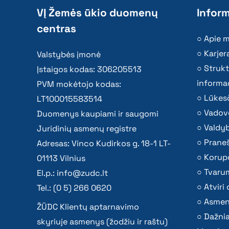
VĮ Žemės ūkio duomenų
Inform
centras
Apie 
Karjer
Valstybės įmonė
Strukt
Įstaigos kodas: 306205513
informac
PVM mokėtojo kodas:
Lūkesč
LT100015583514
Vadov
Duomenys kaupiami ir saugomi
Valdy
Juridinių asmenų registre
Praneš
Adresas: Vinco Kudirkos g. 18-1 LT-
Korupc
01113 Vilnius
Tvaru
El.p.:
info@zudc.lt
Atvir
Tel.: (0 5) 266 0620
Asmen
ŽŪDC Klientų aptarnavimo
Dažni
skyriuje asmenys (žodžiu ir raštu)