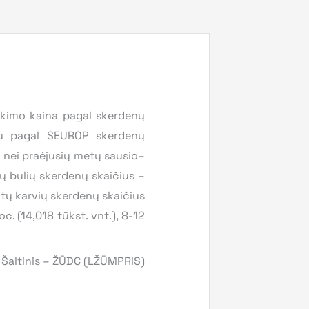
irkimo kaina pagal skerdenų
piu pagal SEUROP skerdenų
u nei praėjusių metų sausio–
ų bulių skerdenų skaičius –
uotų karvių skerdenų skaičius
c. (14,018 tūkst. vnt.), 8-12
Šaltinis – ŽŪDC (LŽŪMPRIS)