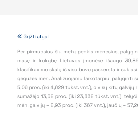
Grįžti atgal
Per pirmuosius šių metų penkis mėnesius, palygint
masę ir kokybę Lietuvos įmonėse išaugo 39,86 
klasifikavimo skalę iš viso buvo paskersta ir sukla
gegužės mėn. Analizuojamu laikotarpiu, palyginti s
5,06 proc. (iki 4,629 tūkst. vnt.), o visų kitų galvi
sumažėjo 13,58 proc. (iki 23,338 tūkst. vnt.), telyčių
mėn. galvijų – 8,93 proc. (iki 367 vnt.), jaučių – 57,26