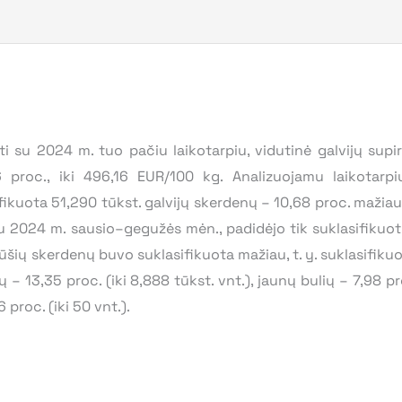
i su 2024 m. tuo pačiu laikotarpiu, vidutinė galvijų sup
proc., iki 496,16 EUR/100 kg. Analizuojamu laikotar
sifikuota 51,290 tūkst. galvijų skerdenų – 10,68 proc. mažia
u 2024 m. sausio–gegužės mėn., padidėjo tik suklasifikuot
jų rūšių skerdenų buvo suklasifikuota mažiau, t. y. suklasifik
 – 13,35 proc. (iki 8,888 tūkst. vnt.), jaunų bulių – 7,98 pro
 proc. (iki 50 vnt.).