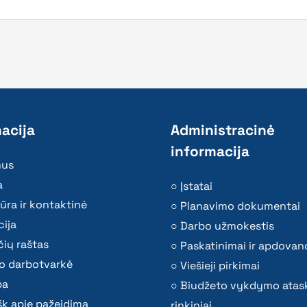
acija
Administracinė
informacija
mus
a
Įstatai
ūra ir kontaktinė
Planavimo dokumentai
ija
Darbo užmokestis
ių raštas
Paskatinimai ir apdovan
o darbotvarkė
Viešieji pirkimai
ba
Biudžeto vykdymo atas
k apie pažeidimą
rinkiniai