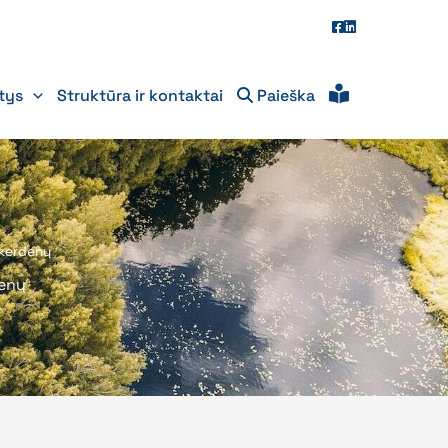
itys
Struktūra ir kontaktai
Paieška
skerdenų
denų