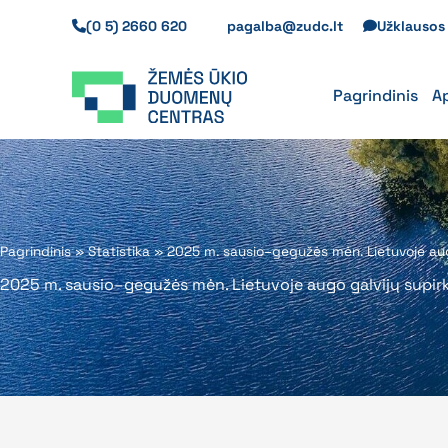
Pereiti
(0 5) 2660 620
pagalba@zudc.lt
Užklauso
prie
turinio
Pagrindinis
A
Pagrindinis
»
Statistika
»
2025 m. sausio–gegužės mėn. Lietuvoje augo
2025 m. sausio–gegužės mėn. Lietuvoje augo galvijų supirk