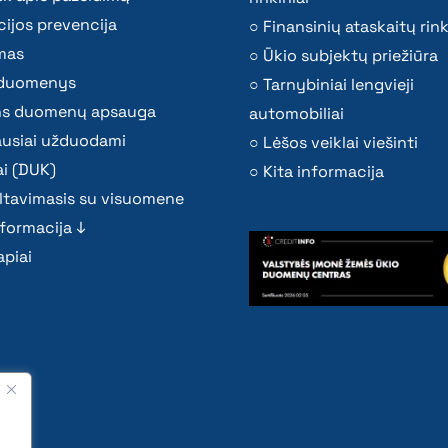
ijos prevencija
Finansinių ataskaitų rink
mas
Ūkio subjektų priežiūra
i duomenys
Tarnybiniai lengvieji
s duomenų apsauga
automobiliai
ausiai užduodami
Lėšos veiklai viešinti
i (DUK)
Kita informacija
ltavimasis su visuomene
nformacija ↓
piai