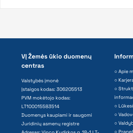
VĮ Žemės ūkio duomenų
Inform
centras
Apie 
Karjer
Valstybės įmonė
Strukt
Įstaigos kodas: 306205513
informac
PVM mokėtojo kodas:
Lūkesč
LT100015583514
Vadov
Duomenys kaupiami ir saugomi
Valdy
Juridinių asmenų registre
Praneš
Adresas: Vinco Kudirkos g. 18-1 LT-