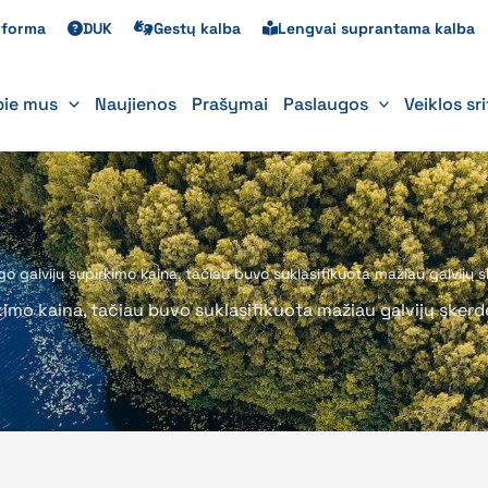
s forma
DUK
Gestų kalba
Lengvai suprantama kalba
pie mus
Naujienos
Prašymai
Paslaugos
Veiklos sr
 galvijų supirkimo kaina, tačiau buvo suklasifikuota mažiau galvijų 
imo kaina, tačiau buvo suklasifikuota mažiau galvijų sker