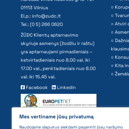
Korupc
01113 Vilnius
Tvaru
El.p.:
info@zudc.lt
Atvir
Tel.: (0 5) 266 0620
Asmen
ŽŪDC Klientų aptarnavimo
Dažni
skyriuje asmenys (žodžiu ir raštu)
klausima
yra aptarnaujami pirmadieniais –
Konsu
ketvirtadieniais nuo 8.00 val. iki
Kita i
17.00 val., penktadieniais nuo 8.00
Žemėla
val. iki 15.45 val.
Facebook
Linkedin
Mes vertiname jūsų privatumą
Naudojame slapukus siekdami pagerinti jūsų naršymo