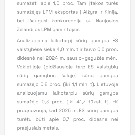
sumažėti apie 1,0 proc. Tam įtakos turės
sumažėjęs LPM eksportas į Alžyrą ir Kiniją,
bei išaugusi konkurencija su Naujosios
Zelandijos LPM gamintojais.
Analizuojamą laikotarpį sūrių gamyba ES
valstybėse siekė 4,0 mln. t ir buvo 0,5 proc.
didesnė nei 2024 m. sausio–gegužės mėn.
Vokietijoje (didžiausioje tarp ES valstybių
sūrių gamybos šalyje) sūrių gamyba
sumažėjo 0,8 proc. (iki 1,1 mln. t). Lietuvoje
analizuojamu laikotarpiu sūrių gamyba
sumažėjo 0,3 proc. (iki 41,7 tūkst. t). EK
prognozuoja, kad 2025 m. ES sūrių gamyba
turėtų būti apie 0,7 proc. didesnė nei
praėjusiais metais.