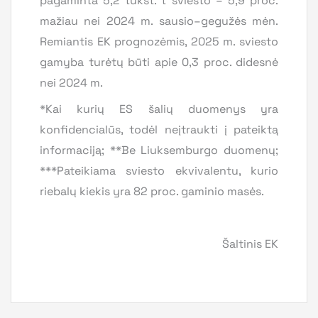
pagaminta 5,2 tūkst. t sviesto – 5,9 proc.
mažiau nei 2024 m. sausio–gegužės mėn.
Remiantis EK prognozėmis, 2025 m. sviesto
gamyba turėtų būti apie 0,3 proc. didesnė
nei 2024 m.
*Kai kurių ES šalių duomenys yra
konfidencialūs, todėl neįtraukti į pateiktą
informaciją; **Be Liuksemburgo duomenų;
***Pateikiama sviesto ekvivalentu, kurio
riebalų kiekis yra 82 proc. gaminio masės.
Šaltinis EK