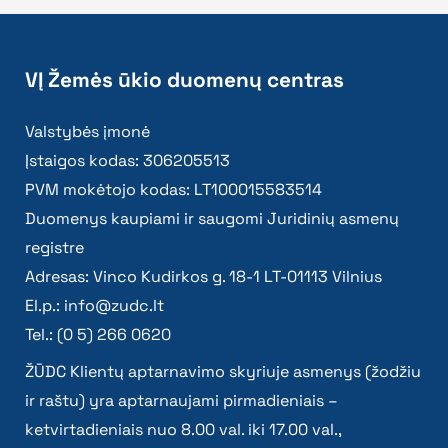
VĮ Žemės ūkio duomenų centras
Valstybės įmonė
Įstaigos kodas: 306205513
PVM mokėtojo kodas: LT100015583514
Duomenys kaupiami ir saugomi Juridinių asmenų
registre
Adresas: Vinco Kudirkos g. 18-1 LT-01113 Vilnius
El.p.:
info@zudc.lt
Tel.: (0 5) 266 0620
ŽŪDC Klientų aptarnavimo skyriuje asmenys (žodžiu
ir raštu) yra aptarnaujami pirmadieniais –
ketvirtadieniais nuo 8.00 val. iki 17.00 val.,