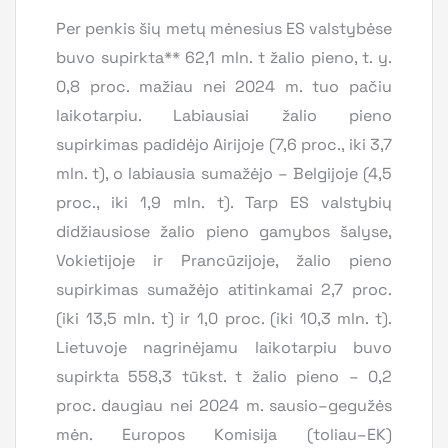
Per penkis šių metų mėnesius ES valstybėse
buvo supirkta** 62,1 mln. t žalio pieno, t. y.
0,8 proc. mažiau nei 2024 m. tuo pačiu
laikotarpiu. Labiausiai žalio pieno
supirkimas padidėjo Airijoje (7,6 proc., iki 3,7
mln. t), o labiausia sumažėjo – Belgijoje (4,5
proc., iki 1,9 mln. t). Tarp ES valstybių
didžiausiose žalio pieno gamybos šalyse,
Vokietijoje ir Prancūzijoje, žalio pieno
supirkimas sumažėjo atitinkamai 2,7 proc.
(iki 13,5 mln. t) ir 1,0 proc. (iki 10,3 mln. t).
Lietuvoje nagrinėjamu laikotarpiu buvo
supirkta 558,3 tūkst. t žalio pieno – 0,2
proc. daugiau nei 2024 m. sausio–gegužės
mėn. Europos Komisija (toliau–EK)