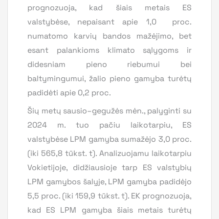
prognozuoja, kad šiais metais ES
valstybėse, nepaisant apie 1,0 proc.
numatomo karvių bandos mažėjimo, bet
esant palankioms klimato sąlygoms ir
didesniam pieno riebumui bei
baltymingumui, žalio pieno gamyba turėtų
padidėti apie 0,2 proc.
Šių metų sausio–gegužės mėn., palyginti su
2024 m. tuo pačiu laikotarpiu, ES
valstybėse LPM gamyba sumažėjo 3,0 proc.
(iki 565,8 tūkst. t). Analizuojamu laikotarpiu
Vokietijoje, didžiausioje tarp ES valstybių
LPM gamybos šalyje, LPM gamyba padidėjo
5,5 proc. (iki 159,9 tūkst. t). EK prognozuoja,
kad ES LPM gamyba šiais metais turėtų