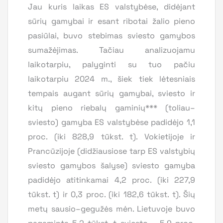
Jau kuris laikas ES valstybėse, didėjant
sūrių gamybai ir esant ribotai žalio pieno
pasiūlai, buvo stebimas sviesto gamybos
sumažėjimas. Tačiau analizuojamu
laikotarpiu, palyginti su tuo pačiu
laikotarpiu 2024 m., šiek tiek lėtesniais
tempais augant sūrių gamybai, sviesto ir
kitų pieno riebalų gaminių*** (toliau–
sviesto) gamyba ES valstybėse padidėjo 1,1
proc. (iki 828,9 tūkst. t). Vokietijoje ir
Prancūzijoje (didžiausiose tarp ES valstybių
sviesto gamybos šalyse) sviesto gamyba
padidėjo atitinkamai 4,2 proc. (iki 227,9
tūkst. t) ir 0,3 proc. (iki 182,6 tūkst. t). Šių
metų sausio–gegužės mėn. Lietuvoje buvo