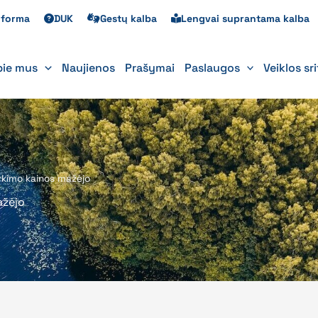
s forma
DUK
Gestų kalba
Lengvai suprantama kalba
pie mus
Naujienos
Prašymai
Paslaugos
Veiklos sr
rkimo kainos mažėjo
ažėjo