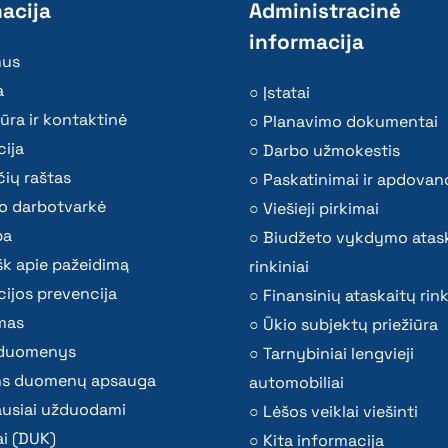
acija
Administracinė
informacija
mus
a
Įstatai
ūra ir kontaktinė
Planavimo dokumentai
ija
Darbo užmokestis
ių raštas
Paskatinimai ir apdovan
o darbotvarkė
Viešieji pirkimai
ba
Biudžeto vykdymo atas
k apie pažeidimą
rinkiniai
ijos prevencija
Finansinių ataskaitų rink
mas
Ūkio subjektų priežiūra
i duomenys
Tarnybiniai lengvieji
s duomenų apsauga
automobiliai
ausiai užduodami
Lėšos veiklai viešinti
i (DUK)
Kita informacija