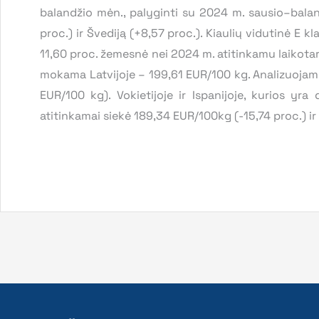
balandžio mėn., palyginti su 2024 m. sausio–baland
proc.) ir Švediją (+8,57 proc.). Kiaulių vidutinė E 
11,60 proc. žemesnė nei 2024 m. atitinkamu laikota
mokama Latvijoje – 199,61 EUR/100 kg. Analizuojamu 
EUR/100 kg). Vokietijoje ir Ispanijoje, kurios yra
atitinkamai siekė 189,34 EUR/100kg (-15,74 proc.) i