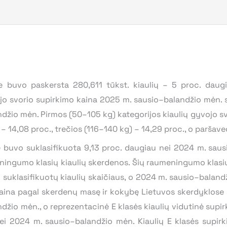
 buvo paskersta 280,611 tūkst. kiaulių – 5 proc. daug
vojo svorio supirkimo kaina 2025 m. sausio–balandžio mėn.
žio mėn. Pirmos (50–105 kg) kategorijos kiaulių gyvojo sv
 – 14,08 proc., trečios (116–140 kg) – 14,29 proc., o paršave
ę buvo suklasifikuota 9,13 proc. daugiau nei 2024 m. sau
meningumo klasių kiaulių skerdenos. Šių raumeningumo klasi
suklasifikuotų kiaulių skaičiaus, o 2024 m. sausio–baland
kaina pagal skerdenų masę ir kokybę Lietuvos skerdyklose 
žio mėn., o reprezentacinė E klasės kiaulių vidutinė supir
ei 2024 m. sausio–balandžio mėn. Kiaulių E klasės supir