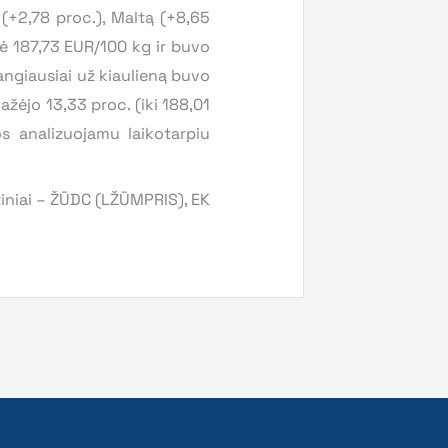
(+2,78 proc.), Maltą (+8,65
rė 187,73 EUR/100 kg ir buvo
ngiausiai už kiaulieną buvo
žėjo 13,33 proc. (iki 188,01
os analizuojamu laikotarpiu
tiniai – ŽŪDC (LŽŪMPRIS), EK