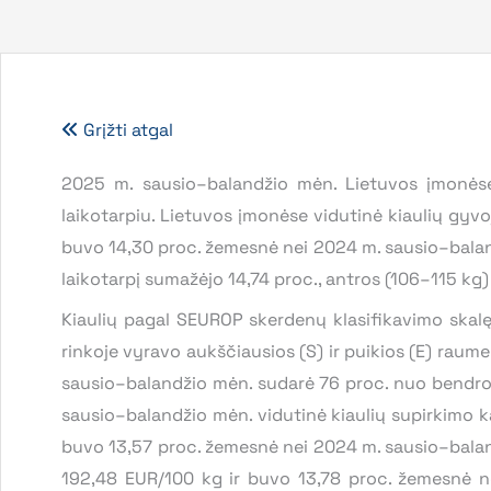
Grįžti atgal
2025 m. sausio–balandžio mėn. Lietuvos įmonėse
laikotarpiu. Lietuvos įmonėse vidutinė kiaulių gy
buvo 14,30 proc. žemesnė nei 2024 m. sausio–baland
laikotarpį sumažėjo 14,74 proc., antros (106–115 kg)
Kiaulių pagal SEUROP skerdenų klasifikavimo skal
rinkoje vyravo aukščiausios (S) ir puikios (E) rau
sausio–balandžio mėn. sudarė 76 proc. nuo bendro 
sausio–balandžio mėn. vidutinė kiaulių supirkimo 
buvo 13,57 proc. žemesnė nei 2024 m. sausio–baland
192,48 EUR/100 kg ir buvo 13,78 proc. žemesnė n