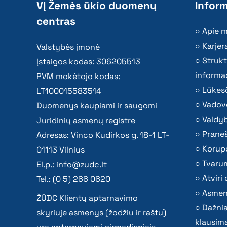
VĮ Žemės ūkio duomenų
Inform
centras
Apie 
Karjer
Valstybės įmonė
Strukt
Įstaigos kodas: 306205513
informac
PVM mokėtojo kodas:
Lūkesč
LT100015583514
Vadov
Duomenys kaupiami ir saugomi
Valdy
Juridinių asmenų registre
Praneš
Adresas: Vinco Kudirkos g. 18-1 LT-
Korupc
01113 Vilnius
Tvaru
El.p.:
info@zudc.lt
Atvir
Tel.: (0 5) 266 0620
Asmen
ŽŪDC Klientų aptarnavimo
Dažni
skyriuje asmenys (žodžiu ir raštu)
klausima