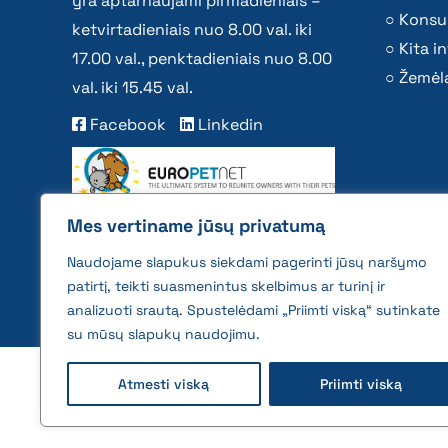
yra aptarnaujami pirmadieniais –
Konsu
ketvirtadieniais nuo 8.00 val. iki
Kita i
17.00 val., penktadieniais nuo 8.00
Žemėla
val. iki 15.45 val.
Facebook
Linkedin
Mes vertiname jūsų privatumą
Naudojame slapukus siekdami pagerinti jūsų naršymo
patirtį, teikti suasmenintus skelbimus ar turinį ir
analizuoti srautą. Spustelėdami „Priimti viską“ sutinkate
su mūsų slapukų naudojimu.
2026 © All rights reserved | VĮ Žemės ūkio duome
Atmesti viską
Priimti viską