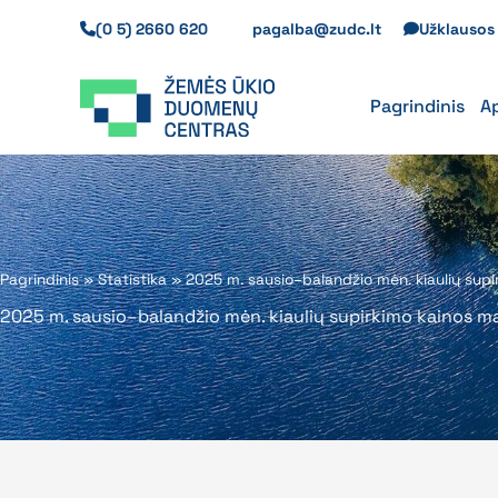
Pereiti
(0 5) 2660 620
pagalba@zudc.lt
Užklauso
prie
turinio
Pagrindinis
A
Pagrindinis
»
Statistika
»
2025 m. sausio–balandžio mėn. kiaulių supi
2025 m. sausio–balandžio mėn. kiaulių supirkimo kainos m