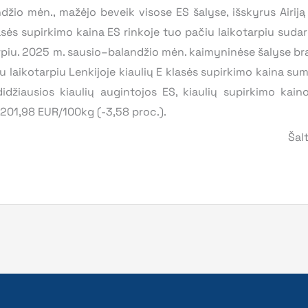
žio mėn., mažėjo beveik visose ES šalyse, išskyrus Airiją 
klasės supirkimo kaina ES rinkoje tuo pačiu laikotarpiu suda
rpiu. 2025 m. sausio–balandžio mėn. kaimyninėse šalyse bra
laikotarpiu Lenkijoje kiaulių E klasės supirkimo kaina suma
 didžiausios kiaulių augintojos ES, kiaulių supirkimo kain
r 201,98 EUR/100kg (-3,58 proc.).
Šal