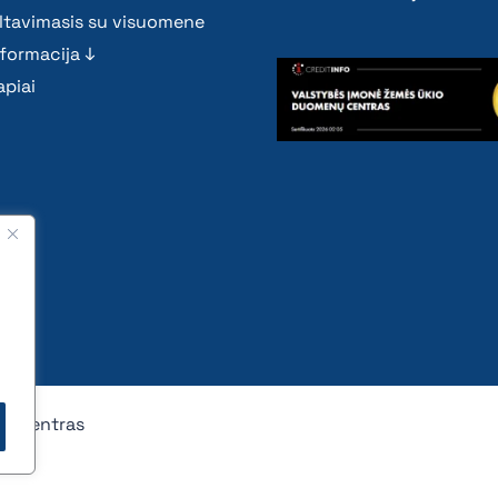
ltavimasis su visuomene
nformacija ↓
piai
nų centras