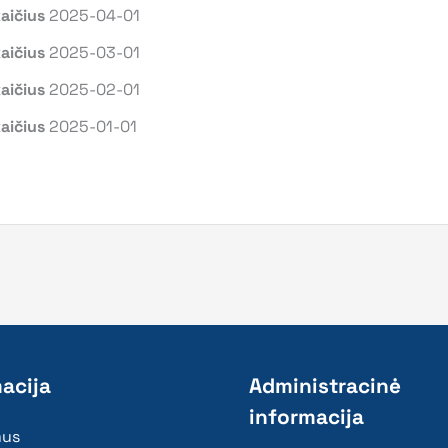
aičius
2025-04-01
aičius
2025-03-01
aičius
2025-02-01
kaičius
2025-01-01
acija
Administracinė
informacija
mus