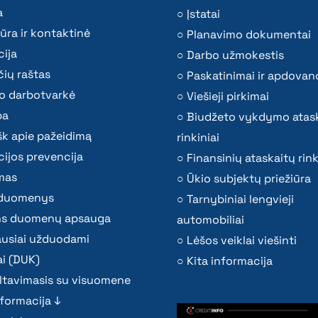
a
Įstatai
ūra ir kontaktinė
Planavimo dokumentai
ija
Darbo užmokestis
ių raštas
Paskatinimai ir apdovan
o darbotvarkė
Viešieji pirkimai
ba
Biudžeto vykdymo atas
k apie pažeidimą
rinkiniai
ijos prevencija
Finansinių ataskaitų rink
mas
Ūkio subjektų priežiūra
i duomenys
Tarnybiniai lengvieji
s duomenų apsauga
automobiliai
ausiai užduodami
Lėšos veiklai viešinti
i (DUK)
Kita informacija
ltavimasis su visuomene
nformacija ↓