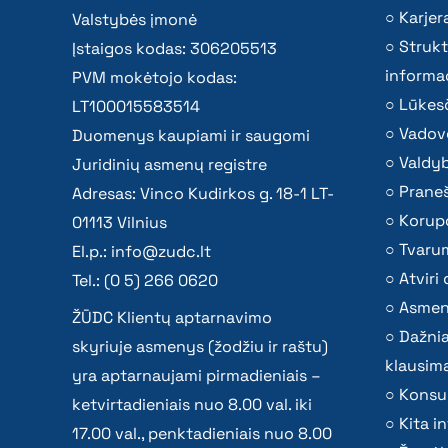
Karjer
Valstybės įmonė
Strukt
Įstaigos kodas: 306205513
informac
PVM mokėtojo kodas:
Lūkesč
LT100015583514
Vadov
Duomenys kaupiami ir saugomi
Valdy
Juridinių asmenų registre
Praneš
Adresas: Vinco Kudirkos g. 18-1 LT-
Korupc
01113 Vilnius
Tvaru
El.p.:
info@zudc.lt
Atvir
Tel.: (0 5) 266 0620
Asmen
ŽŪDC Klientų aptarnavimo
Dažni
skyriuje asmenys (žodžiu ir raštu)
klausima
yra aptarnaujami pirmadieniais –
Konsu
ketvirtadieniais nuo 8.00 val. iki
Kita i
17.00 val., penktadieniais nuo 8.00