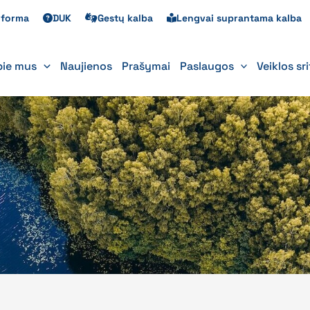
s forma
DUK
Gestų kalba
Lengvai suprantama kalba
pie mus
Naujienos
Prašymai
Paslaugos
Veiklos sr