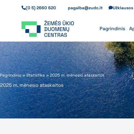
Pereiti
(0 5) 2660 620
pagalba@zudc.lt
Užklauso
prie
turinio
Pagrindinis
A
Pagrindinis
»
Statistika
»
2025 m. mėnesio ataskaitos
2025 m. mėnesio ataskaitos