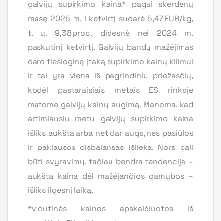
galvijų supirkimo kaina* pagal skerdenų
masę 2025 m. I ketvirtį sudarė 5,47 EUR/kg,
t. y. 9,38 proc. didesnė nei 2024 m.
paskutinį ketvirtį. Galvijų bandų mažėjimas
daro tiesioginę įtaką supirkimo kainų kilimui
ir tai yra viena iš pagrindinių priežasčių,
kodėl pastaraisiais metais ES rinkoje
matome galvijų kainų augimą. Manoma, kad
artimiausiu metu galvijų supirkimo kaina
išliks aukšta arba net dar augs, nes pasiūlos
ir paklausos disbalansas išlieka. Nors gali
būti svyravimų, tačiau bendra tendencija –
aukšta kaina dėl mažėjančios gamybos –
išliks ilgesnį laiką.
*vidutinės kainos apskaičiuotos iš