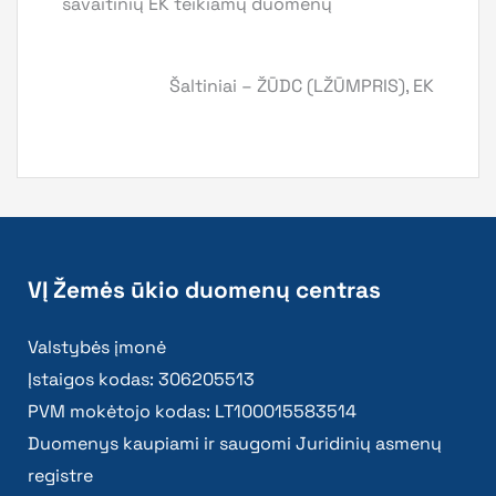
savaitinių EK teikiamų duomenų
Šaltiniai – ŽŪDC (LŽŪMPRIS), EK
VĮ Žemės ūkio duomenų centras
Valstybės įmonė
Įstaigos kodas: 306205513
PVM mokėtojo kodas: LT100015583514
Duomenys kaupiami ir saugomi Juridinių asmenų
registre