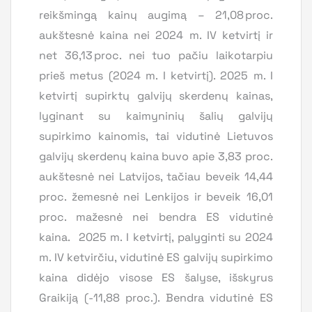
reikšmingą kainų augimą – 21,08 proc.
aukštesnė kaina nei 2024 m. IV ketvirtį ir
net 36,13 proc. nei tuo pačiu laikotarpiu
prieš metus (2024 m. I ketvirtį). 2025 m. I
ketvirtį supirktų galvijų skerdenų kainas,
lyginant su kaimyninių šalių galvijų
supirkimo kainomis, tai vidutinė Lietuvos
galvijų skerdenų kaina buvo apie 3,83 proc.
aukštesnė nei Latvijos, tačiau beveik 14,44
proc. žemesnė nei Lenkijos ir beveik 16,01
proc. mažesnė nei bendra ES vidutinė
kaina. 2025 m. I ketvirtį, palyginti su 2024
m. IV ketvirčiu, vidutinė ES galvijų supirkimo
kaina didėjo visose ES šalyse, išskyrus
Graikiją (-11,88 proc.). Bendra vidutinė ES