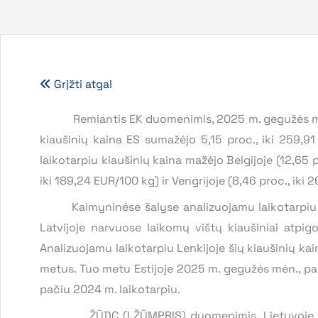
Grįžti atgal
Remiantis EK duomenimis, 2025 m. gegužės mėn
kiaušinių kaina ES sumažėjo 5,15 proc., iki 259,9
laikotarpiu kiaušinių kaina mažėjo Belgijoje (12,65 p
iki 189,24 EUR/100 kg) ir Vengrijoje (8,46 proc., iki 
Kaimyninėse šalyse analizuojamu laikotarpiu kia
Latvijoje narvuose laikomų vištų kiaušiniai atpi
Analizuojamu laikotarpiu Lenkijoje šių kiaušinių ka
metus. Tuo metu Estijoje 2025 m. gegužės mėn., paly
pačiu 2024 m. laikotarpiu.
ŽŪDC (LŽŪMPRIS) duomenimis, Lietuvoje viduti