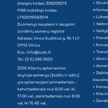
Strukt
Įstaigos kodas: 306205513
informac
PVM mokėtojo kodas:
Lūkesč
LT100015583514
Vadov
Duomenys kaupiami ir saugomi
Valdy
Juridinių asmenų registre
Praneš
Adresas: Vinco Kudirkos g. 18-1 LT-
Korupc
01113 Vilnius
Tvaru
El.p.:
info@zudc.lt
Atvir
Tel.: (0 5) 266 0620
Asmen
ŽŪDC Klientų aptarnavimo
Dažni
skyriuje asmenys (žodžiu ir raštu)
klausima
yra aptarnaujami pirmadieniais –
Konsu
ketvirtadieniais nuo 8.00 val. iki
Kita i
17.00 val., penktadieniais nuo 8.00
Žemėla
val. iki 15.45 val.