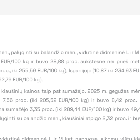
., palyginti su balandžio mėn., vidutinė didmeninė L ir M 
1 EUR/100 kg ir buvo 28,88 proc. aukštesnė nei prieš met
roc., iki 255,59 EUR/100 kg), Ispanijoje (10,87 iki 234,93 EU
262,79 EUR/100 kg).
ušinių kainos taip pat sumažėjo. 2025 m. gegužės mėn.,
go 7,56 proc. (iki 205,52 EUR/100 kg) ir buvo 8,42 proc.
ina sumažėjo 3,35 proc. (iki 289,44 EUR/100 kg) ir buvo 49,
ginti su balandžio mėn., kiaušiniai atpigo 2,32 proc. ir buv
nė didmeninė L ir M kat. narvuose laikomų vištų kiau