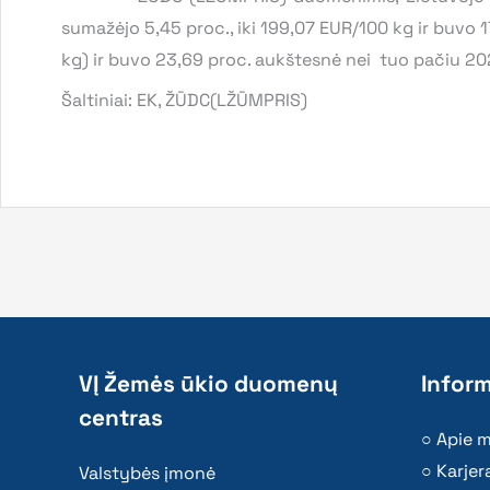
sumažėjo 5,45 proc., iki 199,07 EUR/100 kg ir buvo 17
kg) ir buvo 23,69 proc. aukštesnė nei tuo pačiu 202
Šaltiniai: EK, ŽŪDC(LŽŪMPRIS)
VĮ Žemės ūkio duomenų
Inform
centras
Apie 
Karjer
Valstybės įmonė