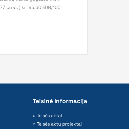
,77 proc. (iki 195,60 EUR/100
Teisinė Informacija
Teisės aktai
Teisės aktų projektai