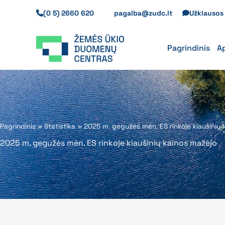
Pereiti
(0 5) 2660 620
pagalba@zudc.lt
Užklauso
prie
turinio
Pagrindinis
A
Pagrindinis
»
Statistika
»
2025 m. gegužės mėn. ES rinkoje kiaušinių 
2025 m. gegužės mėn. ES rinkoje kiaušinių kainos mažėjo