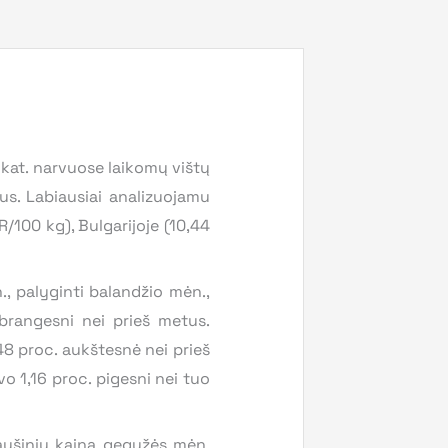
kat. narvuose laikomų vištų
us. Labiausiai analizuojamu
R/100 kg), Bulgarijoje (10,44
 palyginti balandžio mėn.,
 brangesni nei prieš metus.
48 proc. aukštesnė nei prieš
o 1,16 proc. pigesni nei tuo
šinių kaina gegužės mėn.