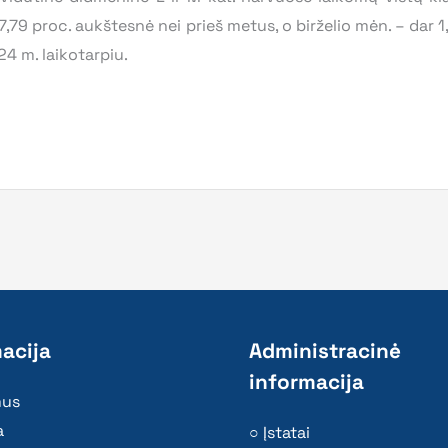
,79 proc. aukštesnė nei prieš metus, o birželio mėn. – dar 1
4 m. laikotarpiu.
acija
Administracinė
informacija
mus
a
Įstatai