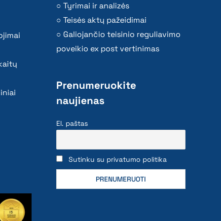
Tyrimai ir analizės
Teisės aktų pažeidimai
Galiojančio teisinio reguliavimo
ojimai
poveikio ex post vertinimas
kaitų
Prenumeruokite
iniai
naujienas
El. paštas
Sutinku su privatumo politika