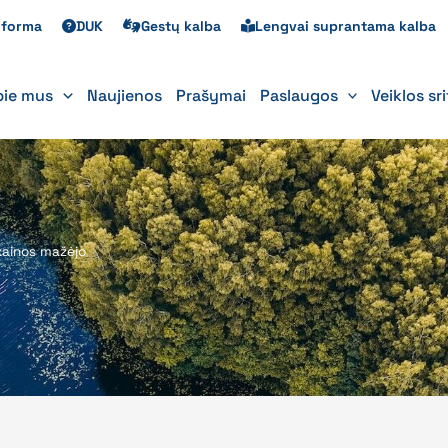
s forma
DUK
Gestų kalba
Lengvai suprantama kalba
pie mus
Naujienos
Prašymai
Paslaugos
Veiklos sr
kainos mažėjo