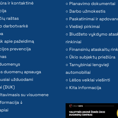
ūra ir kontaktinė
Planavimo dokumentai
ija
Darbo užmokestis
ių raštas
Paskatinimai ir apdovan
o darbotvarkė
Viešieji pirkimai
ba
Biudžeto vykdymo atas
k apie pažeidimą
rinkiniai
ijos prevencija
Finansinių ataskaitų rink
mas
Ūkio subjektų priežiūra
i duomenys
Tarnybiniai lengvieji
s duomenų apsauga
automobiliai
ausiai užduodami
Lėšos veiklai viešinti
i (DUK)
Kita informacija
ltavimasis su visuomene
nformacija ↓
piai