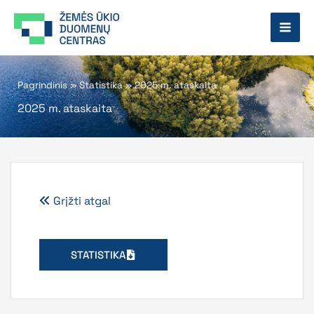
Pereiti
prie
turinio
Pagrindinis
»
Statistika
»
2025 m. ataskaita
2025 m. ataskaita
Grįžti atgal
STATISTIKA