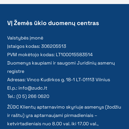
VĮ Žemės ūkio duomenų centras
Valstybės įmonė
Įstaigos kodas: 306205513
PVM mokėtojo kodas: LT100015583514
Duomenys kaupiami ir saugomi Juridinių asmenų
registre
Adresas: Vinco Kudirkos g. 18-1 LT-01113 Vilnius
El.p.:
info@zudc.lt
Tel.: (0 5) 266 0620
ŽŪDC Klientų aptarnavimo skyriuje asmenys (žodžiu
ir raštu) yra aptarnaujami pirmadieniais –
ketvirtadieniais nuo 8.00 val. iki 17.00 val.,