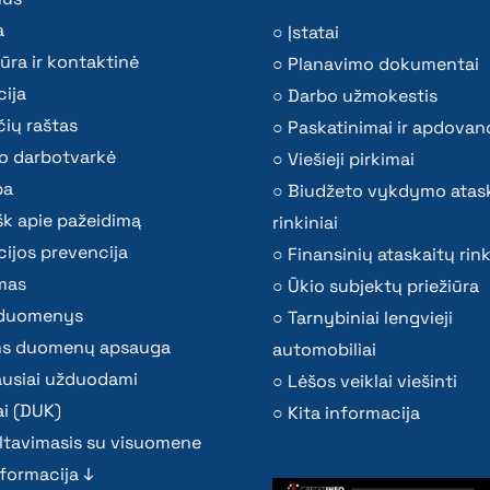
a
Įstatai
ūra ir kontaktinė
Planavimo dokumentai
ija
Darbo užmokestis
ių raštas
Paskatinimai ir apdovan
o darbotvarkė
Viešieji pirkimai
ba
Biudžeto vykdymo atas
k apie pažeidimą
rinkiniai
ijos prevencija
Finansinių ataskaitų rink
mas
Ūkio subjektų priežiūra
i duomenys
Tarnybiniai lengvieji
s duomenų apsauga
automobiliai
ausiai užduodami
Lėšos veiklai viešinti
i (DUK)
Kita informacija
ltavimasis su visuomene
nformacija ↓