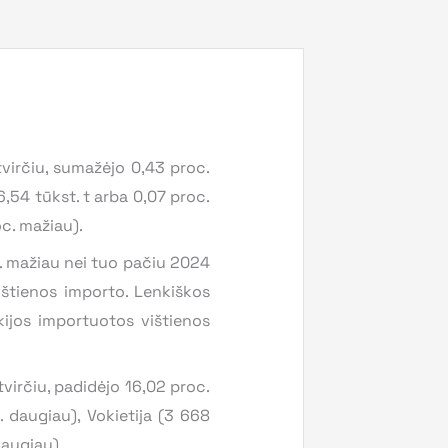
tvirčiu, sumažėjo 0,43 proc.
,54 tūkst. t arba 0,07 proc.
oc. mažiau).
. mažiau nei tuo pačiu 2024
kštienos importo. Lenkiškos
ijos importuotos vištienos
virčiu, padidėjo 16,02 proc.
 daugiau), Vokietija (3 668
daugiau).