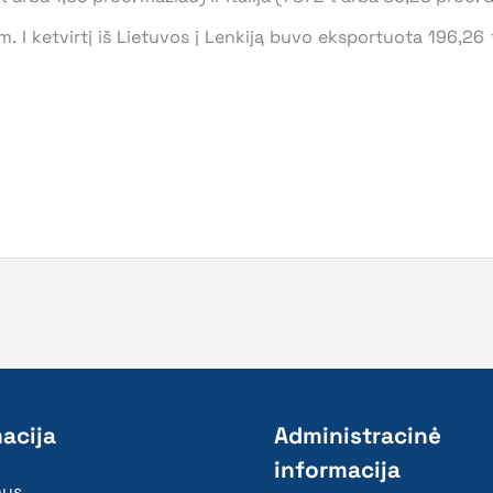
etvirtį iš Lietuvos į Lenkiją buvo eksportuota 196,26 t
acija
Administracinė
informacija
mus