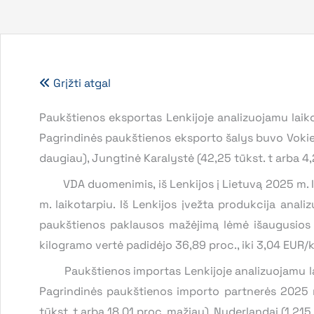
Grįžti atgal
Paukštienos eksportas Lenkijoje analizuojamu laikot
Pagrindinės paukštienos eksporto šalys buvo Vokieti
daugiau), Jungtinė Karalystė (42,25 tūkst. t arba 4,
VDA duomenimis, iš Lenkijos į Lietuvą 2025 m. I ke
m. laikotarpiu. Iš Lenkijos įvežta produkcija anal
paukštienos paklausos mažėjimą lėmė išaugusios i
kilogramo vertė padidėjo 36,89 proc., iki 3,04 EUR/k
Paukštienos importas Lenkijoje analizuojamu laikot
Pagrindinės paukštienos importo partnerės 2025 m. 
tūkst. t arba 18,01 proc. mažiau), Nyderlandai (1 215 