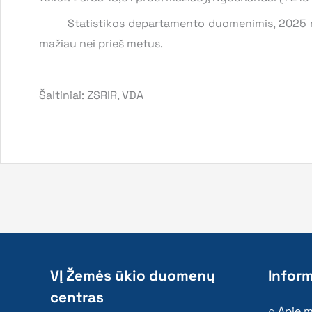
Statistikos departamento duomenimis, 2025 m. I k
mažiau nei prieš metus.
Šaltiniai: ZSRIR, VDA
VĮ Žemės ūkio duomenų
Inform
centras
Apie 