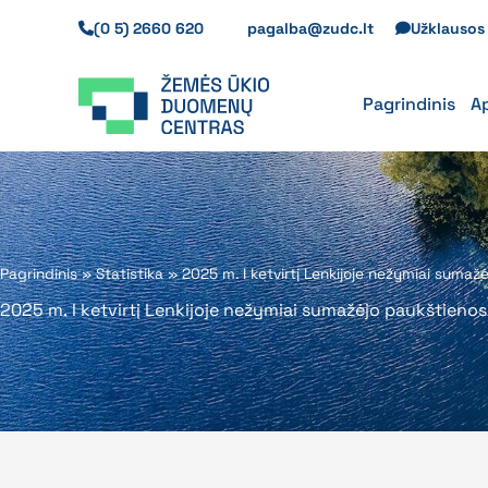
Pereiti
(0 5) 2660 620
pagalba@zudc.lt
Užklauso
prie
turinio
Pagrindinis
A
Pagrindinis
»
Statistika
»
2025 m. I ketvirtį Lenkijoje nežymiai suma
2025 m. I ketvirtį Lenkijoje nežymiai sumažėjo paukštienos