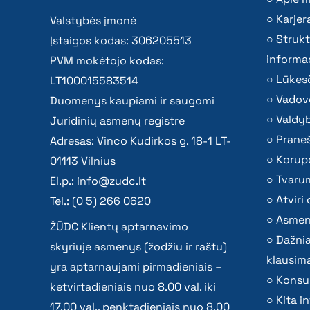
Karjer
Valstybės įmonė
Strukt
Įstaigos kodas: 306205513
informac
PVM mokėtojo kodas:
Lūkesč
LT100015583514
Vadov
Duomenys kaupiami ir saugomi
Valdy
Juridinių asmenų registre
Praneš
Adresas: Vinco Kudirkos g. 18-1 LT-
Korupc
01113 Vilnius
Tvaru
El.p.:
info@zudc.lt
Atvir
Tel.: (0 5) 266 0620
Asmen
ŽŪDC Klientų aptarnavimo
Dažni
skyriuje asmenys (žodžiu ir raštu)
klausima
yra aptarnaujami pirmadieniais –
Konsu
ketvirtadieniais nuo 8.00 val. iki
Kita i
17.00 val., penktadieniais nuo 8.00