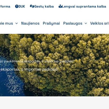
s forma
DUK
Gestų kalba
Lengvai suprantama kalba
pie mus
Naujienos
Prašymai
Paslaugos
Veiklos sr
žėjo paukštienos eksportas, o importas padidėjo
 eksportas, o importas padidėjo