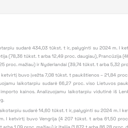
arpiu sudarė 434,03 tūkst. t ir, palyginti su 2024 m. I ke
ja (78,36 tūkst. t arba 12,49 proc. daugiau), Prancūzija (46
25 proc. mažiau) ir Nyderlandai (39,74 tūkst. t arba 5,32 pr
tvirtį buvo įvežta 7,08 tūkst. t paukštienos – 21,84 proc
izuojamu laikotarpiu sudarė 66,27 proc. viso Lietuvos pau
mporto kainos. Analizuojamu laikotarpiu vidutinė iš Lenk
g.
arpiu sudarė 14,60 tūkst. t ir, palyginti su 2024 m. I ket
I ketvirtį buvo Vengrija (4 207 tūkst. t arba 61,50 proc.
t arba 1,09 proc. mažiau) ir Italija (1 872 t arba 86,28 proc. 