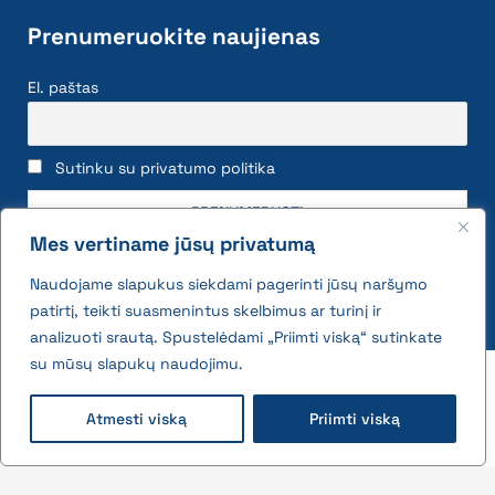
Prenumeruokite naujienas
El. paštas
Sutinku su privatumo politika
Mes vertiname jūsų privatumą
Naudojame slapukus siekdami pagerinti jūsų naršymo
patirtį, teikti suasmenintus skelbimus ar turinį ir
analizuoti srautą. Spustelėdami „Priimti viską“ sutinkate
su mūsų slapukų naudojimu.
2026 © All rights reserved | VĮ Žemės ūkio duomenų
centras
Atmesti viską
Priimti viską
Privatumo politika ir slapukų naudojimo taisyklės
Interneto svetainės medis