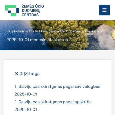
Pereiti
prie
turinio
Pagrindinis
»
Statistika
»
2025-10-01 mėnesio ataskaitos
2025-10-01 mėnesio ataskaitos
Grįžti atgal
1.
Galvijų pasiskirstymas pagal savivaldybes
2025-10-01
2.
Galvijų pasiskirstymas pagal apskritis
2025-10-01