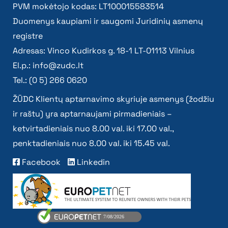
PVM mokėtojo kodas: LT100015583514
Duomenys kaupiami ir saugomi Juridinių asmenų
registre
Adresas: Vinco Kudirkos g. 18-1 LT-01113 Vilnius
El.p.:
info@zudc.lt
Tel.: (0 5) 266 0620
ŽŪDC Klientų aptarnavimo skyriuje asmenys (žodžiu
ir raštu) yra aptarnaujami pirmadieniais –
ketvirtadieniais nuo 8.00 val. iki 17.00 val.,
penktadieniais nuo 8.00 val. iki 15.45 val.
Facebook
Linkedin