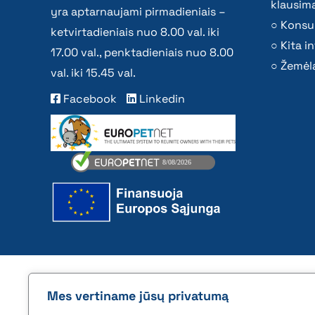
klausima
yra aptarnaujami pirmadieniais –
Konsu
ketvirtadieniais nuo 8.00 val. iki
Kita i
17.00 val., penktadieniais nuo 8.00
Žemėla
val. iki 15.45 val.
Facebook
Linkedin
2026 © All rights reserved | VĮ Žemės ūkio duome
Mes vertiname jūsų privatumą