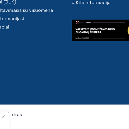
i (DUK)
Kita informacija
ltavimasis su visuomene
nformacija ↓
piai
nų centras