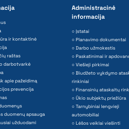
acija
Administracinė
informacija
mus
a
Įstatai
ūra ir kontaktinė
Planavimo dokumentai
ija
Darbo užmokestis
ių raštas
Paskatinimai ir apdovan
o darbotvarkė
Viešieji pirkimai
ba
Biudžeto vykdymo atas
k apie pažeidimą
rinkiniai
ijos prevencija
Finansinių ataskaitų rink
mas
Ūkio subjektų priežiūra
i duomenys
Tarnybiniai lengvieji
s duomenų apsauga
automobiliai
ausiai užduodami
Lėšos veiklai viešinti