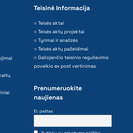
Teisinė Informacija
Teisės aktai
Teisės aktų projektai
Tyrimai ir analizės
Teisės aktų pažeidimai
Galiojančio teisinio reguliavimo
ojimai
poveikio ex post vertinimas
kaitų
Prenumeruokite
iniai
naujienas
El. paštas
Sutinku su privatumo politika