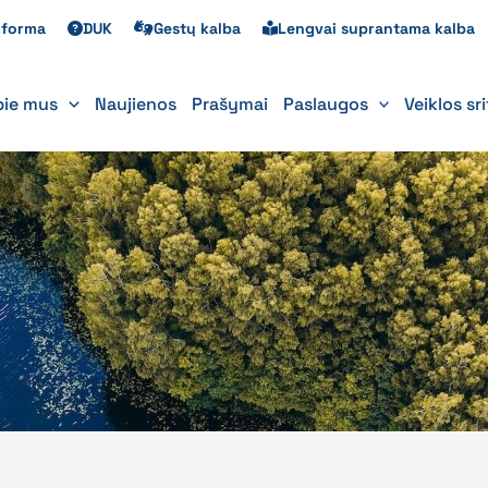
s forma
DUK
Gestų kalba
Lengvai suprantama kalba
pie mus
Naujienos
Prašymai
Paslaugos
Veiklos sr