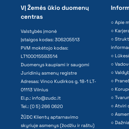
VĮ Žemės ūkio duomenų
Inform
centras
Apie 
Karjer
Valstybės įmonė
Strukt
Įstaigos kodas: 306205513
informac
PVM mokėtojo kodas:
Lūkesč
LT100015583514
Vadov
Duomenys kaupiami ir saugomi
Valdy
Juridinių asmenų registre
Praneš
Adresas: Vinco Kudirkos g. 18-1 LT-
Korupc
01113 Vilnius
Tvaru
El.p.:
info@zudc.lt
Atvir
Tel.: (0 5) 266 0620
Asmen
ŽŪDC Klientų aptarnavimo
Dažni
skyriuje asmenys (žodžiu ir raštu)