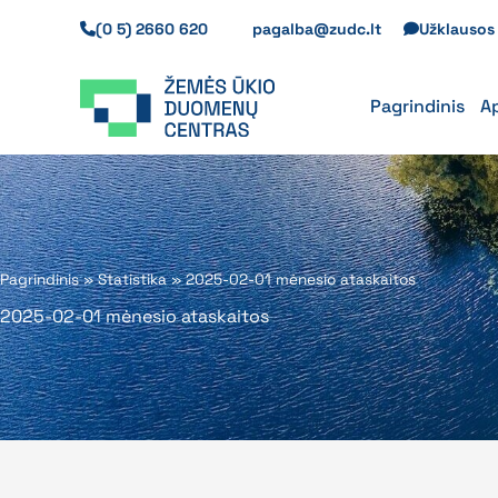
Pereiti
(0 5) 2660 620
pagalba@zudc.lt
Užklauso
prie
turinio
Pagrindinis
A
Pagrindinis
»
Statistika
»
2025-02-01 mėnesio ataskaitos
2025-02-01 mėnesio ataskaitos