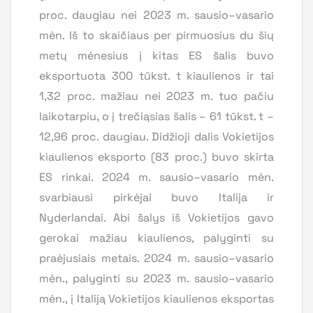
proc. daugiau nei 2023 m. sausio–vasario
mėn. Iš to skaičiaus per pirmuosius du šių
metų mėnesius į kitas ES šalis buvo
eksportuota 300 tūkst. t kiaulienos ir tai
1,32 proc. mažiau nei 2023 m. tuo pačiu
laikotarpiu, o į trečiąsias šalis – 61 tūkst. t –
12,96 proc. daugiau. Didžioji dalis Vokietijos
kiaulienos eksporto (83 proc.) buvo skirta
ES rinkai. 2024 m. sausio–vasario mėn.
svarbiausi pirkėjai buvo Italija ir
Nyderlandai. Abi šalys iš Vokietijos gavo
gerokai mažiau kiaulienos, palyginti su
praėjusiais metais. 2024 m. sausio–vasario
mėn., palyginti su 2023 m. sausio–vasario
mėn., į Italiją Vokietijos kiaulienos eksportas