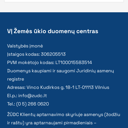
VĮ Žemės ūkio duomenų centras
Valstybės įmonė
Įstaigos kodas: 306205513
PVM mokėtojo kodas: LT100015583514
Duomenys kaupiami ir saugomi Juridinių asmenų
registre
Adresas: Vinco Kudirkos g. 18-1 LT-01113 Vilnius
El.p.:
info@zudc.lt
Tel.: (0 5) 266 0620
ŽŪDC Klientų aptarnavimo skyriuje asmenys (žodžiu
ir raštu) yra aptarnaujami pirmadieniais –