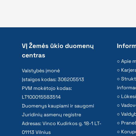
VĮ Žemės ūkio duomenų
Inform
centras
Apie 
Karjer
Valstybės įmonė
Strukt
Įstaigos kodas: 306205513
informac
PVM mokėtojo kodas:
Lūkesč
LT100015583514
Vadov
Duomenys kaupiami ir saugomi
Valdy
Juridinių asmenų registre
Praneš
Adresas: Vinco Kudirkos g. 18-1 LT-
Korupc
01113 Vilnius