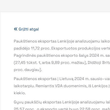
Grįžti atgal
Paukštienos eksportas Lenkijoje analizuojamu laikota
padidėjo 11,72 proc. Eksportuotos produkcijos vertė
Pagrindinės paukštienos eksporto šalys 2024 m. sau
(27,45 tūkst. t, arba 9,89 proc. mažiau), Didžioji Bri
proc. daugiau).
Paukštienos eksportas į Lietuvą 2024 m. sausio–vas
laikotarpiu. Remiantis VDA duomenimis, iš Lenkijos 
kiekio.
Gyvų paukščių eksportas Lenkijoje analizuojamu laik
25,57 proc., o eksporto vertė buvo 22,58 proc. maž