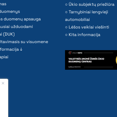
mas
Ūkio subjektų priežiūra
i duomenys
Tarnybiniai lengvieji
s duomenų apsauga
automobiliai
ausiai užduodami
Lėšos veiklai viešinti
i (DUK)
Kita informacija
ltavimasis su visuomene
nformacija ↓
piai