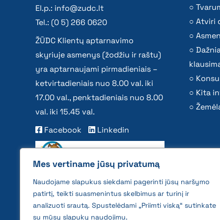
Tvaru
El.p.:
info@zudc.lt
Atvir
Tel.: (0 5) 266 0620
Asmen
ŽŪDC Klientų aptarnavimo
Dažni
skyriuje asmenys (žodžiu ir raštu)
klausima
yra aptarnaujami pirmadieniais –
Konsu
ketvirtadieniais nuo 8.00 val. iki
Kita i
17.00 val., penktadieniais nuo 8.00
Žemėla
val. iki 15.45 val.
Facebook
Linkedin
Mes vertiname jūsų privatumą
Naudojame slapukus siekdami pagerinti jūsų naršymo
patirtį, teikti suasmenintus skelbimus ar turinį ir
analizuoti srautą. Spustelėdami „Priimti viską“ sutinkate
su mūsų slapukų naudojimu.