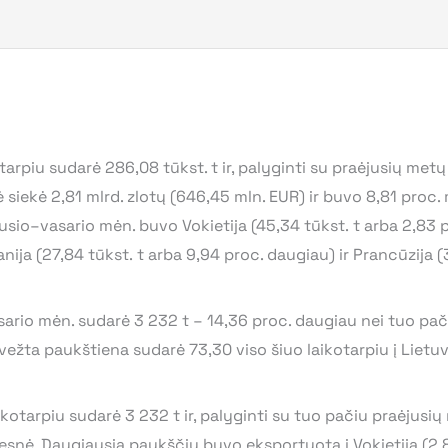
rpiu sudarė 286,08 tūkst. t ir, palyginti su praėjusių metų 
 siekė 2,81 mlrd. zlotų (646,45 mln. EUR) ir buvo 8,81 proc.
sio–vasario mėn. buvo Vokietija (45,34 tūkst. t arba 2,83 
tanija (27,84 tūkst. t arba 9,94 proc. daugiau) ir Prancūzija 
ario mėn. sudarė 3 232 t – 14,36 proc. daugiau nei tuo pač
įvežta paukštiena sudarė 73,30 viso šiuo laikotarpiu į Lie
otarpiu sudarė 3 232 t ir, palyginti su tuo pačiu praėjusių
esnė. Daugiausia paukščių buvo eksportuota į Vokietiją (2 