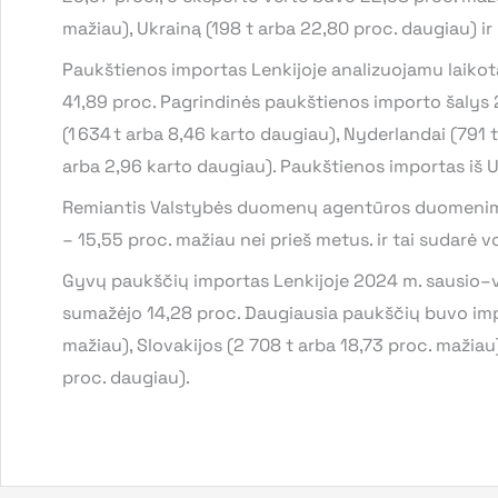
mažiau), Ukrainą (198 t arba 22,80 proc. daugiau) ir
Paukštienos importas Lenkijoje analizuojamu laikotar
41,89 proc. Pagrindinės paukštienos importo šalys 2
(1 634 t arba 8,46 karto daugiau), Nyderlandai (791 t 
arba 2,96 karto daugiau). Paukštienos importas iš U
Remiantis Valstybės duomenų agentūros duomenimis 
– 15,55 proc. mažiau nei prieš metus. ir tai sudarė 
Gyvų paukščių importas Lenkijoje 2024 m. sausio–vas
sumažėjo 14,28 proc. Daugiausia paukščių buvo impor
mažiau), Slovakijos (2 708 t arba 18,73 proc. mažiau)
proc. daugiau).