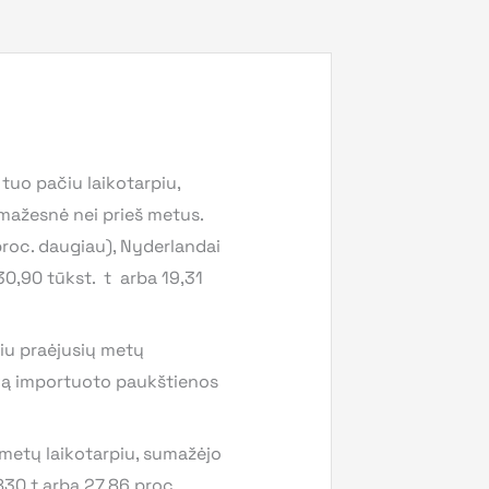
tuo pačiu laikotarpiu,
 mažesnė nei prieš metus.
proc. daugiau), Nyderlandai
(30,90 tūkst. t arba 19,31
iu praėjusių metų
tuvą importuoto paukštienos
 metų laikotarpiu, sumažėjo
830 t arba 27,86 proc.