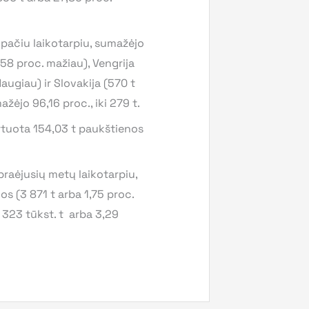
 pačiu laikotarpiu, sumažėjo
58 proc. mažiau), Vengrija
daugiau) ir Slovakija (570 t
ėjo 96,16 proc., iki 279 t.
tuota 154,03 t paukštienos
praėjusių metų laikotarpiu,
s (3 871 t arba 1,75 proc.
2 323 tūkst. t arba 3,29