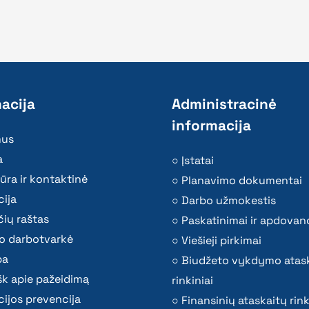
acija
Administracinė
informacija
mus
a
Įstatai
ūra ir kontaktinė
Planavimo dokumentai
ija
Darbo užmokestis
ių raštas
Paskatinimai ir apdovan
o darbotvarkė
Viešieji pirkimai
ba
Biudžeto vykdymo atas
k apie pažeidimą
rinkiniai
ijos prevencija
Finansinių ataskaitų rink