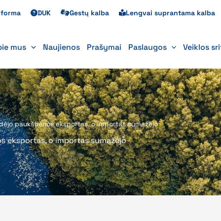
s forma
DUK
Gestų kalba
Lengvai suprantama kalba
pie mus
Naujienos
Prašymai
Paslaugos
Veiklos sr
idėjo paukštienos eksportas, o importas sumažėjo
os eksportas, o importas sumažėjo