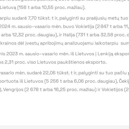
 Lietuvą (156 t arba 10,55 proc. mažiau).
piu sudarė 7,70 tūkst. t ir, palyginti su praėjusių metų tuo
024 m. sausio–vasario mėn. buvo Vokietija (2 847 t arba 11,
arba 12,32 proc. daugiau), ir Italija (731 t arba 32,58 proc. 
krainos dėl įvestų apribojimų analizuojamu laikotarpiu sumaž
2023 m. sausio–vasario mėn. iš Lietuvos į Lenkiją ekspor
vos 2,31 proc. viso Lietuvos paukštienos eksporto.
ario mėn. sudarė 22,06 tūkst. t ir, palyginti su tuo pačiu 
tuota iš Lietuvos (5 256 t arba 6,06 proc. daugiau), Čekijo
, Vengrijos (2 678 t arba 16,25 proc. mažiau) ir Vokietijos (