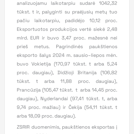
analizuojamu laikotarpiu sudarė 1042,32
tūkst. t ir, palyginti su praėjusių metų tuo
pačiu laikotarpiu, padidėjo 10,12 proc.
Eksportuotos produkcijos vertė siekė 2,48
mlrd. EUR ir buvo 3,47 proc. mažesnė nei
prieš metus. Pagrindinės paukštienos
eksporto šalys 2024 m. sausio–liepos mėn.
buvo Vokietija (170,97 tūkst. t arba 5,24
proc. daugiau), Didžioji Britanija (106,82
tūkst. t arba 11,88 proc. daugiau),
Prancūzija (105,47 tūkst. t arba 14,45 proc.
daugiau), Nyderlandai (97,41 tūkst. t, arba
9,74 proc. mažiau) ir Čekija (54,11 tūkst. t
arba 18,09 proc. daugiau).
ZSRIR duomenimis, paukštienos eksportas į