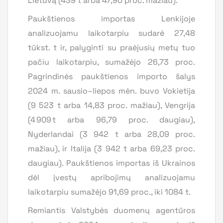
Lietuvą (439 t arba 47,90 proc. mažiau).
Paukštienos importas Lenkijoje
analizuojamu laikotarpiu sudarė 27,48
tūkst. t ir, palyginti su praėjusių metų tuo
pačiu laikotarpiu, sumažėjo 26,73 proc.
Pagrindinės paukštienos importo šalys
2024 m. sausio–liepos mėn. buvo Vokietija
(9 523 t arba 14,83 proc. mažiau), Vengrija
(4 909 t arba 96,79 proc. daugiau),
Nyderlandai (3 942 t arba 28,09 proc.
mažiau), ir Italija (3 942 t arba 69,23 proc.
daugiau). Paukštienos importas iš Ukrainos
dėl įvestų apribojimų analizuojamu
laikotarpiu sumažėjo 91,69 proc., iki 1084 t.
Remiantis Valstybės duomenų agentūros