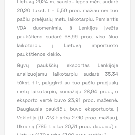
Lietuvą 2024 m. sausio–liepos mėn. sudarė
20,20 tūkst. t – 5,50 proc. mažiau nei tuo
pačiu praėjusių metų laikotarpiu. Remiantis
VDA duomenimis, iš Lenkijos įvežta
paukštiena sudarė 68,99 proc. viso šiuo
laikotarpiu į Lietuvą importuoto
paukštienos kiekio.
Gyvų paukščių eksportas Lenkijoje
analizuojamu laikotarpiu sudarė 35,34
tūkst. t ir, palyginti su tuo pačiu praėjusių
metų laikotarpiu, sumažėjo 28,94 proc., o
eksporto vertė buvo 23,91 proc. mažesnė.
Daugiausia paukščių buvo eksportuota į
Vokietiją (9 723 t arba 27,10 proc. mažiau),
Ukrainą (785 t arba 20,31 proc. daugiau) ir