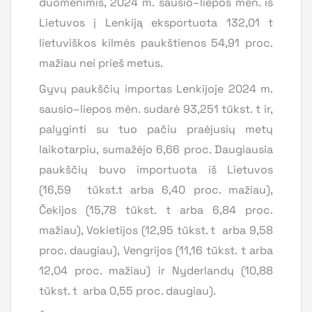
duomenimis, 2024 m. sausio–liepos mėn. iš
Lietuvos į Lenkiją eksportuota 132,01 t
lietuviškos kilmės paukštienos 54,91 proc.
mažiau nei prieš metus.
Gyvų paukščių importas Lenkijoje 2024 m.
sausio–liepos mėn. sudarė 93,251 tūkst. t ir,
palyginti su tuo pačiu praėjusių metų
laikotarpiu, sumažėjo 6,66 proc. Daugiausia
paukščių buvo importuota iš Lietuvos
(16,59 tūkst.t arba 6,40 proc. mažiau),
Čekijos (15,78 tūkst. t arba 6,84 proc.
mažiau), Vokietijos (12,95 tūkst. t arba 9,58
proc. daugiau), Vengrijos (11,16 tūkst. t arba
12,04 proc. mažiau) ir Nyderlandų (10,88
tūkst. t arba 0,55 proc. daugiau).