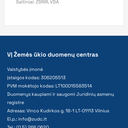
Šaltiniai: ZSRIR, VDA
VĮ Žemės ūkio duomenų centras
Valstybės įmonė
Įstaigos kodas: 306205513
PVM mokėtojo kodas: LT100015583514
Duomenys kaupiami ir saugomi Juridinių asmenų
registre
Adresas: Vinco Kudirkos g. 18-1 LT-01113 Vilnius
El.p.:
info@zudc.lt
Tel.: (0 5) 266 0620