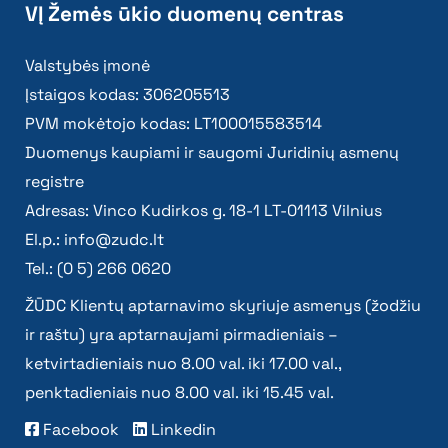
VĮ Žemės ūkio duomenų centras
Valstybės įmonė
Įstaigos kodas: 306205513
PVM mokėtojo kodas: LT100015583514
Duomenys kaupiami ir saugomi Juridinių asmenų
registre
Adresas: Vinco Kudirkos g. 18-1 LT-01113 Vilnius
El.p.:
info@zudc.lt
Tel.: (0 5) 266 0620
ŽŪDC Klientų aptarnavimo skyriuje asmenys (žodžiu
ir raštu) yra aptarnaujami pirmadieniais –
ketvirtadieniais nuo 8.00 val. iki 17.00 val.,
penktadieniais nuo 8.00 val. iki 15.45 val.
Facebook
Linkedin