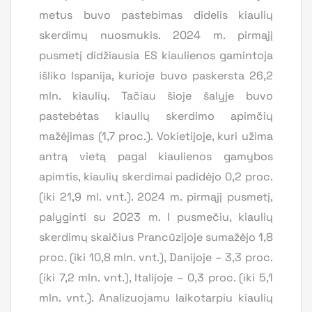
metus buvo pastebimas didelis kiaulių
skerdimų nuosmukis. 2024 m. pirmąjį
pusmetį didžiausia ES kiaulienos gamintoja
išliko Ispanija, kurioje buvo paskersta 26,2
mln. kiaulių. Tačiau šioje šalyje buvo
pastebėtas kiaulių skerdimo apimčių
mažėjimas (1,7 proc.). Vokietijoje, kuri užima
antrą vietą pagal kiaulienos gamybos
apimtis, kiaulių skerdimai padidėjo 0,2 proc.
(iki 21,9 ml. vnt.). 2024 m. pirmąjį pusmetį,
palyginti su 2023 m. I pusmečiu, kiaulių
skerdimų skaičius Prancūzijoje sumažėjo 1,8
proc. (iki 10,8 mln. vnt.), Danijoje – 3,3 proc.
(iki 7,2 mln. vnt.), Italijoje – 0,3 proc. (iki 5,1
mln. vnt.). Analizuojamu laikotarpiu kiaulių