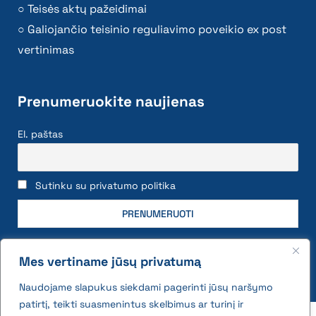
Teisės aktų pažeidimai
Galiojančio teisinio reguliavimo poveikio ex post
vertinimas
Prenumeruokite naujienas
El. paštas
Sutinku su privatumo politika
Mes vertiname jūsų privatumą
Naudojame slapukus siekdami pagerinti jūsų naršymo
patirtį, teikti suasmenintus skelbimus ar turinį ir
2026 © All rights reserved | VĮ Žemės ūkio duomenų