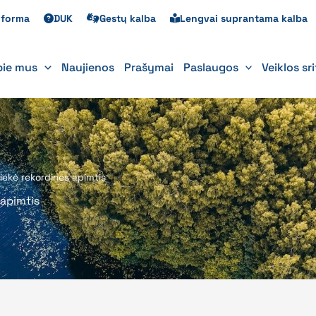
s forma
DUK
Gestų kalba
Lengvai suprantama kalba
pie mus
Naujienos
Prašymai
Paslaugos
Veiklos sr
ekė rekordines apimtis
apimtis