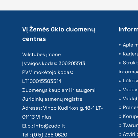
VĮ Žemės ūkio duomenų
Inform
centras
Apie 
Karjer
Valstybės įmonė
Strukt
Įstaigos kodas: 306205513
informac
PVM mokėtojo kodas:
Lūkesč
LT100015583514
Vadov
Duomenys kaupiami ir saugomi
Valdy
Juridinių asmenų registre
Praneš
Adresas: Vinco Kudirkos g. 18-1 LT-
Korupc
01113 Vilnius
Tvaru
El.p.:
info@zudc.lt
Atvir
Tel.: (0 5) 266 0620