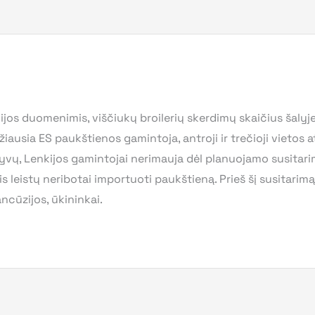
os duomenimis, viščiukų broilerių skerdimų skaičius šalyje 
ausia ES paukštienos gamintoja, antroji ir trečioji vietos ati
ktyvų, Lenkijos gamintojai nerimauja dėl planuojamo susitar
ris leistų neribotai importuoti paukštieną. Prieš šį susitarim
ancūzijos, ūkininkai.