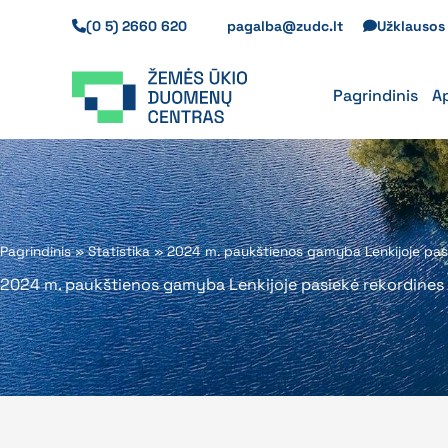
Pereiti
(0 5) 2660 620
pagalba@zudc.lt
Užklauso
prie
turinio
Pagrindinis
A
Pagrindinis
»
Statistika
»
2024 m. paukštienos gamyba Lenkijoje pasi
2024 m. paukštienos gamyba Lenkijoje pasiekė rekordines 