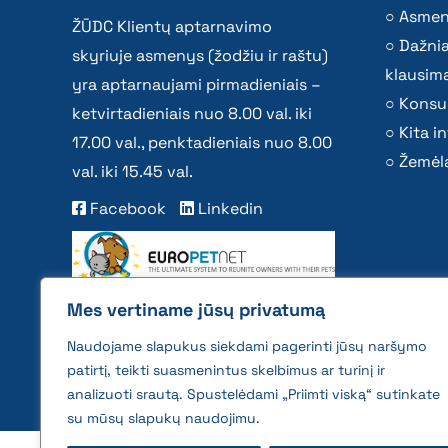
Asmen
ŽŪDC Klientų aptarnavimo
Dažni
skyriuje asmenys (žodžiu ir raštu)
klausima
yra aptarnaujami pirmadieniais –
Konsu
ketvirtadieniais nuo 8.00 val. iki
Kita i
17.00 val., penktadieniais nuo 8.00
Žemėla
val. iki 15.45 val.
Facebook
Linkedin
Mes vertiname jūsų privatumą
Naudojame slapukus siekdami pagerinti jūsų naršymo
patirtį, teikti suasmenintus skelbimus ar turinį ir
analizuoti srautą. Spustelėdami „Priimti viską“ sutinkate
su mūsų slapukų naudojimu.