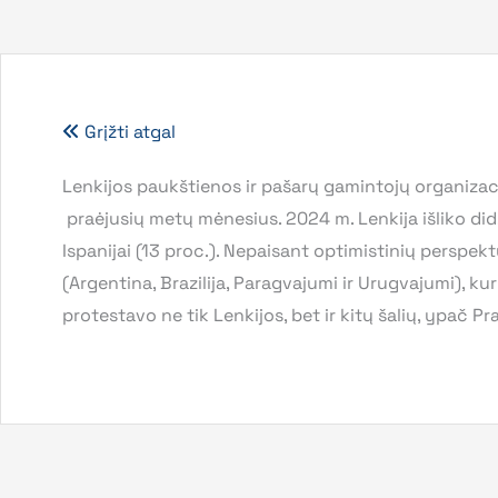
Grįžti atgal
Lenkijos paukštienos ir pašarų gamintojų organizacij
praėjusių metų mėnesius. 2024 m. Lenkija išliko didži
Ispanijai (13 proc.). Nepaisant optimistinių perspe
(Argentina, Brazilija, Paragvajumi ir Urugvajumi), ku
protestavo ne tik Lenkijos, bet ir kitų šalių, ypač Pr