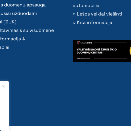
s duomenų apsauga
automobiliai
ausiai užduodami
Lėšos veiklai viešinti
i (DUK)
Kita informacija
ltavimasis su visuomene
nformacija ↓
piai