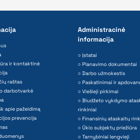
acija
Administracinė
informacija
mus
a
Įstatai
ūra ir kontaktinė
Planavimo dokumentai
ija
Darbo užmokestis
ių raštas
Paskatinimai ir apdovan
o darbotvarkė
Viešieji pirkimai
ba
Biudžeto vykdymo atas
k apie pažeidimą
rinkiniai
ijos prevencija
Finansinių ataskaitų rink
mas
Ūkio subjektų priežiūra
i duomenys
Tarnybiniai lengvieji