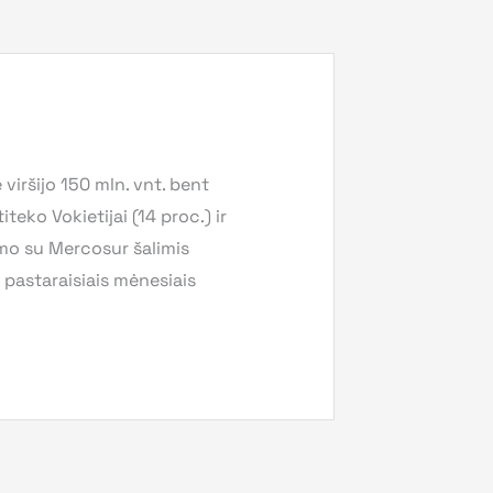
viršijo 150 mln. vnt. bent
teko Vokietijai (14 proc.) ir
imo su Mercosur šalimis
ą pastaraisiais mėnesiais