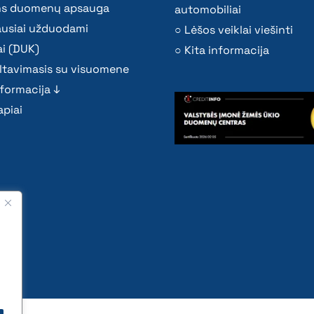
s duomenų apsauga
automobiliai
ausiai užduodami
Lėšos veiklai viešinti
i (DUK)
Kita informacija
ltavimasis su visuomene
nformacija ↓
piai