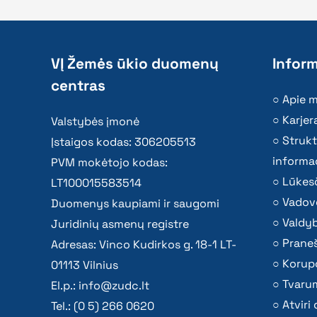
VĮ Žemės ūkio duomenų
Inform
centras
Apie 
Karjer
Valstybės įmonė
Strukt
Įstaigos kodas: 306205513
informac
PVM mokėtojo kodas:
Lūkesč
LT100015583514
Vadov
Duomenys kaupiami ir saugomi
Valdy
Juridinių asmenų registre
Praneš
Adresas: Vinco Kudirkos g. 18-1 LT-
Korupc
01113 Vilnius
Tvaru
El.p.:
info@zudc.lt
Atvir
Tel.: (0 5) 266 0620