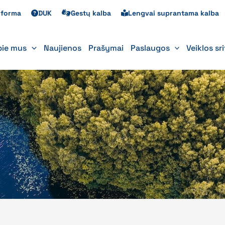
s forma
DUK
Gestų kalba
Lengvai suprantama kalba
pie mus
Naujienos
Prašymai
Paslaugos
Veiklos sr