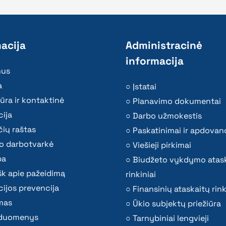
acija
Administracinė
informacija
mus
a
Įstatai
ūra ir kontaktinė
Planavimo dokumentai
ija
Darbo užmokestis
ių raštas
Paskatinimai ir apdovan
o darbotvarkė
Viešieji pirkimai
ba
Biudžeto vykdymo atas
k apie pažeidimą
rinkiniai
ijos prevencija
Finansinių ataskaitų rink
mas
Ūkio subjektų priežiūra
i duomenys
Tarnybiniai lengvieji