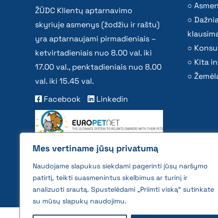
Asmen
ŽŪDC Klientų aptarnavimo
Dažni
skyriuje asmenys (žodžiu ir raštu)
klausima
yra aptarnaujami pirmadieniais –
Konsu
ketvirtadieniais nuo 8.00 val. iki
Kita i
17.00 val., penktadieniais nuo 8.00
Žemėla
val. iki 15.45 val.
Facebook
Linkedin
Mes vertiname jūsų privatumą
Naudojame slapukus siekdami pagerinti jūsų naršymo
patirtį, teikti suasmenintus skelbimus ar turinį ir
analizuoti srautą. Spustelėdami „Priimti viską“ sutinkate
su mūsų slapukų naudojimu.