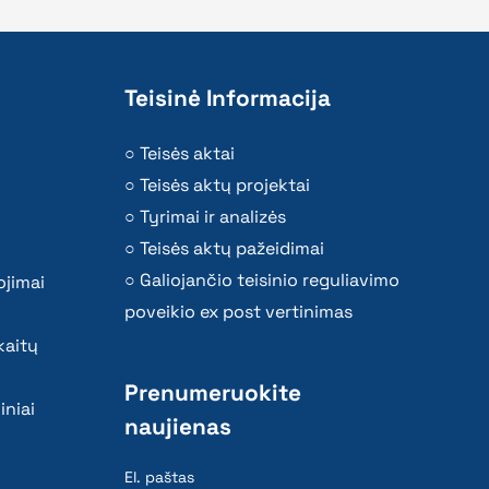
Teisinė Informacija
Teisės aktai
Teisės aktų projektai
Tyrimai ir analizės
Teisės aktų pažeidimai
Galiojančio teisinio reguliavimo
ojimai
poveikio ex post vertinimas
kaitų
Prenumeruokite
iniai
naujienas
El. paštas