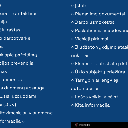
a
Įstatai
ūra ir kontaktinė
Planavimo dokumentai
ija
Darbo užmokestis
ių raštas
Paskatinimai ir apdovan
o darbotvarkė
Viešieji pirkimai
ba
Biudžeto vykdymo atas
k apie pažeidimą
rinkiniai
ijos prevencija
Finansinių ataskaitų rink
mas
Ūkio subjektų priežiūra
i duomenys
Tarnybiniai lengvieji
s duomenų apsauga
automobiliai
ausiai užduodami
Lėšos veiklai viešinti
i (DUK)
Kita informacija
ltavimasis su visuomene
nformacija ↓