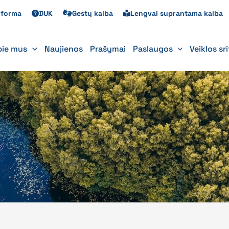
s forma
DUK
Gestų kalba
Lengvai suprantama kalba
pie mus
Naujienos
Prašymai
Paslaugos
Veiklos sr