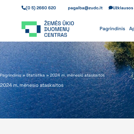
Pereiti
(0 5) 2660 620
pagalba@zudc.lt
Užklauso
prie
turinio
Pagrindinis
A
Pagrindinis
»
Statistika
»
2024 m. mėnesio ataskaitos
2024 m. mėnesio ataskaitos