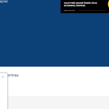
piai
nų centras