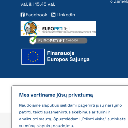
Žemėla
val. iki 15.45 val.
Facebook
Linkedin
2026 © All rights reserved | VĮ Žemės ūkio duome
Mes vertiname jūsų privatumą
Naudojame slapukus siekdami pagerinti jūsų naršymo
patirtį, teikti suasmenintus skelbimus ar turinį ir
analizuoti srautą. Spustelėdami „Priimti viską“ sutinkate
su mūsų slapukų naudojimu.