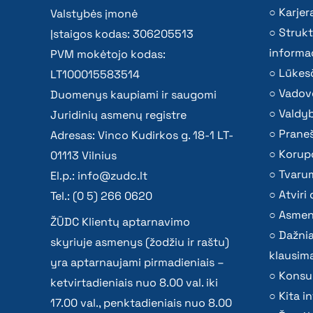
Karjer
Valstybės įmonė
Strukt
Įstaigos kodas: 306205513
informac
PVM mokėtojo kodas:
Lūkesč
LT100015583514
Vadov
Duomenys kaupiami ir saugomi
Valdy
Juridinių asmenų registre
Praneš
Adresas: Vinco Kudirkos g. 18-1 LT-
Korupc
01113 Vilnius
Tvaru
El.p.:
info@zudc.lt
Atvir
Tel.: (0 5) 266 0620
Asmen
ŽŪDC Klientų aptarnavimo
Dažni
skyriuje asmenys (žodžiu ir raštu)
klausima
yra aptarnaujami pirmadieniais –
Konsu
ketvirtadieniais nuo 8.00 val. iki
Kita i
17.00 val., penktadieniais nuo 8.00