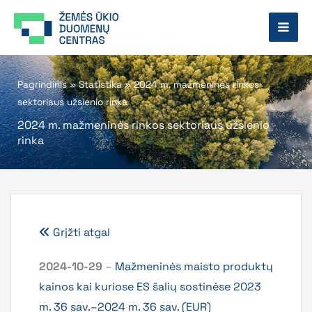
Pereiti
prie
turinio
Pagrindinis
»
Statistika
»
2024 m. mažmeninės rinkos
sektoriaus užsienio rinka
2024 m. mažmeninės rinkos sektoriaus užsienio
rinka
Grįžti atgal
2024-10-29
–
Mažmeninės maisto produktų
kainos kai kuriose ES šalių sostinėse 2023
m. 36 sav.–2024 m. 36 sav. (EUR)