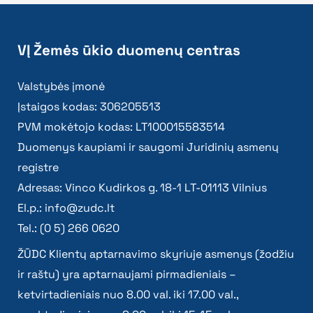
VĮ Žemės ūkio duomenų centras
Valstybės įmonė
Įstaigos kodas: 306205513
PVM mokėtojo kodas: LT100015583514
Duomenys kaupiami ir saugomi Juridinių asmenų
registre
Adresas: Vinco Kudirkos g. 18-1 LT-01113 Vilnius
El.p.:
info@zudc.lt
Tel.: (0 5) 266 0620
ŽŪDC Klientų aptarnavimo skyriuje asmenys (žodžiu
ir raštu) yra aptarnaujami pirmadieniais –
ketvirtadieniais nuo 8.00 val. iki 17.00 val.,