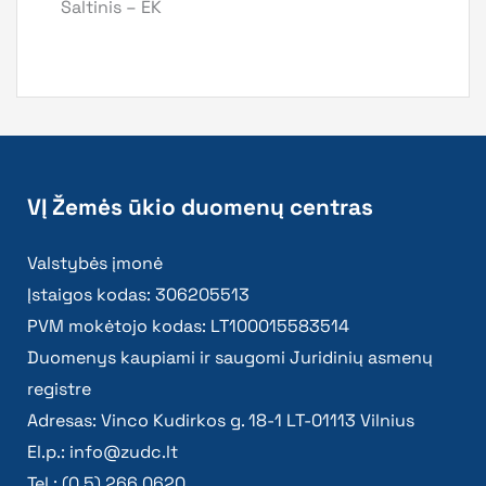
Šaltinis – EK
VĮ Žemės ūkio duomenų centras
Valstybės įmonė
Įstaigos kodas: 306205513
PVM mokėtojo kodas: LT100015583514
Duomenys kaupiami ir saugomi Juridinių asmenų
registre
Adresas: Vinco Kudirkos g. 18-1 LT-01113 Vilnius
El.p.:
info@zudc.lt
Tel.: (0 5) 266 0620