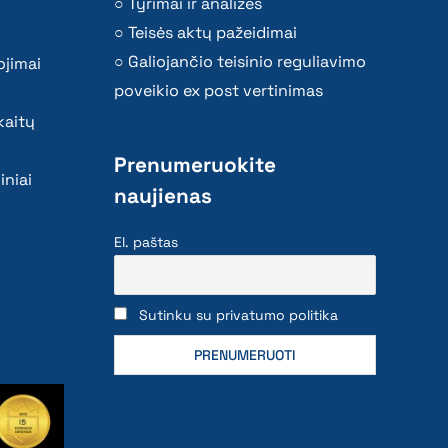
Tyrimai ir analizės
Teisės aktų pažeidimai
Galiojančio teisinio reguliavimo
ojimai
poveikio ex post vertinimas
kaitų
Prenumeruokite
iniai
naujienas
El. paštas
Sutinku su privatumo politika