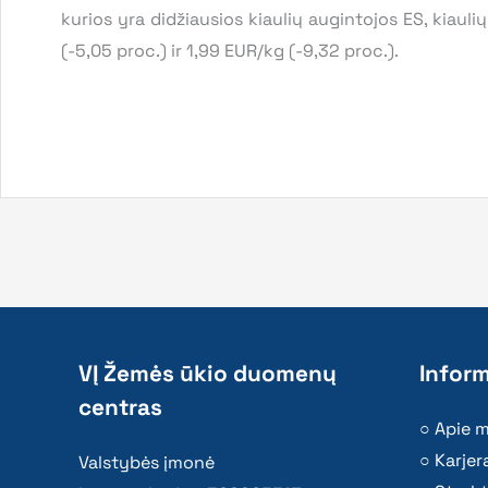
kurios yra didžiausios kiaulių augintojos ES, kiau
(-5,05 proc.) ir 1,99 EUR/kg (-9,32 proc.).
VĮ Žemės ūkio duomenų
Inform
centras
Apie 
Karjer
Valstybės įmonė