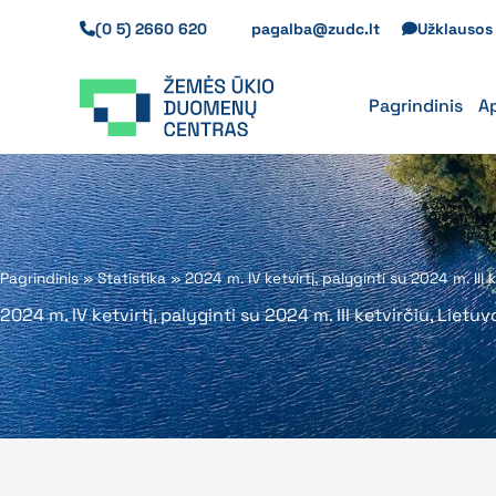
Pereiti
(0 5) 2660 620
pagalba@zudc.lt
Užklauso
prie
turinio
Pagrindinis
A
Pagrindinis
»
Statistika
»
2024 m. IV ketvirtį, palyginti su 2024 m. III
2024 m. IV ketvirtį, palyginti su 2024 m. III ketvirčiu, Liet