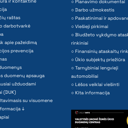
ūra ir kontaktinė
Planavimo dokumentai
ija
Darbo užmokestis
ių raštas
Paskatinimai ir apdovan
o darbotvarkė
Viešieji pirkimai
ba
Biudžeto vykdymo atas
k apie pažeidimą
rinkiniai
ijos prevencija
Finansinių ataskaitų rink
mas
Ūkio subjektų priežiūra
i duomenys
Tarnybiniai lengvieji
s duomenų apsauga
automobiliai
ausiai užduodami
Lėšos veiklai viešinti
i (DUK)
Kita informacija
ltavimasis su visuomene
nformacija ↓
piai