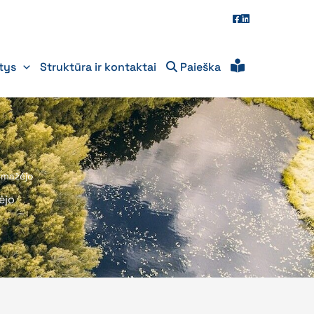
itys
Struktūra ir kontaktai
Paieška
a mažėjo
ėjo