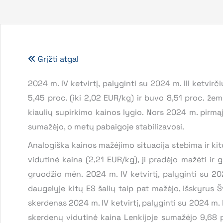
Grįžti atgal
2024 m. IV ketvirtį, palyginti su 2024 m. III ketvi
5,45 proc. (iki 2,02 EUR/kg) ir buvo 8,51 proc. že
kiaulių supirkimo kainos lygio. Nors 2024 m. pirmąj
sumažėjo, o metų pabaigoje stabilizavosi.
Analogiška kainos mažėjimo situacija stebima ir kit
vidutinė kaina (2,21 EUR/kg), ji pradėjo mažėti ir
gruodžio mėn. 2024 m. IV ketvirtį, palyginti su 20
daugelyje kitų ES šalių taip pat mažėjo, išskyrus Š
skerdenas 2024 m. IV ketvirtį, palyginti su 2024 m. I
skerdenų vidutinė kaina Lenkijoje sumažėjo 9,68 proc