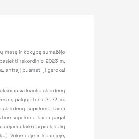
denų masę ir kokybę sumažėjo
pasiekti rekordinio 2023 m.
, antrąjį pusmetį ji gerokai
aukščiausia kiaulių skerdenų
žesnė, palyginti su 2023 m.
inė skerdenų supirkimo kaina
dutinė supirkimo kaina pagal
lizuojamu laikotarpiu kiaulių
). Vokietijoje ir Ispanijoje,