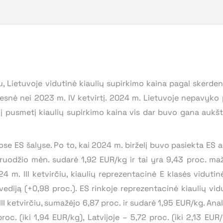
rčiu, Lietuvoje vidutinė kiaulių supirkimo kaina pagal sker
mesnė nei 2023 m. IV ketvirtį. 2024 m. Lietuvoje nepavyko 
į pusmetį kiaulių supirkimo kaina vis dar buvo gana aukšta
ose ES šalyse. Po to, kai 2024 m. birželį buvo pasiekta ES 
 gruodžio mėn. sudarė 1,92 EUR/kg ir tai yra 9,43 proc. ma
24 m. III ketvirčiu, kiaulių reprezentacinė E klasės vidut
vediją (+0,98 proc.). ES rinkoje reprezentacinė kiaulių vi
II ketvirčiu, sumažėjo 6,87 proc. ir sudarė 1,95 EUR/kg. Ana
. (iki 1,94 EUR/kg), Latvijoje – 5,72 proc. (iki 2,13 EUR/kg