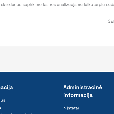
lių skerdenos supirkimo kainos analizuojamu laikotarpiu su
Šal
acija
Administracinė
informacija
mus
a
Įstatai