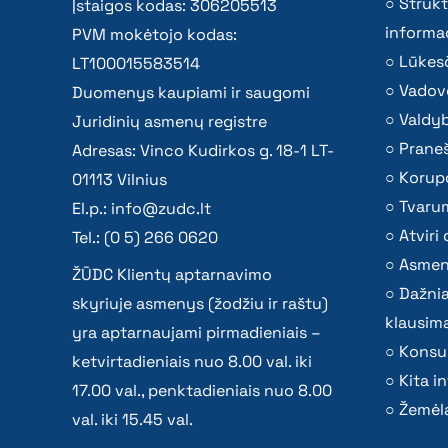
Strukt
Įstaigos kodas: 306205513
informac
PVM mokėtojo kodas:
Lūkesč
LT100015583514
Vadov
Duomenys kaupiami ir saugomi
Valdy
Juridinių asmenų registre
Praneš
Adresas: Vinco Kudirkos g. 18-1 LT-
Korupc
01113 Vilnius
Tvaru
El.p.:
info@zudc.lt
Atvir
Tel.: (0 5) 266 0620
Asmen
ŽŪDC Klientų aptarnavimo
Dažni
skyriuje asmenys (žodžiu ir raštu)
klausima
yra aptarnaujami pirmadieniais –
Konsu
ketvirtadieniais nuo 8.00 val. iki
Kita i
17.00 val., penktadieniais nuo 8.00
Žemėla
val. iki 15.45 val.