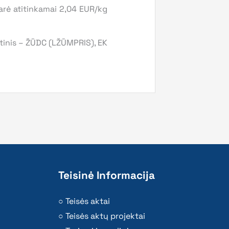
darė atitinkamai 2,04 EUR/kg
tinis – ŽŪDC (LŽŪMPRIS), EK
Teisinė Informacija
Teisės aktai
Teisės aktų projektai