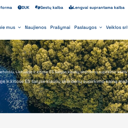
s forma
DUK
Gestų kalba
Lengvai suprantama kalba
pie mus
Naujienos
Prašymai
Paslaugos
Veiklos sr
 ketvirčiu, Lietuvoje ir kitose ES šalyse kiaulių skerdenų supirkimo kain
uvoje ir kitose ES šalyse kiaulių skerdenų supirkimo kaina maž