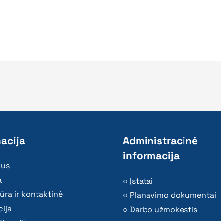
acija
Administracinė
informacija
mus
a
Įstatai
ūra ir kontaktinė
Planavimo dokumentai
ija
Darbo užmokestis