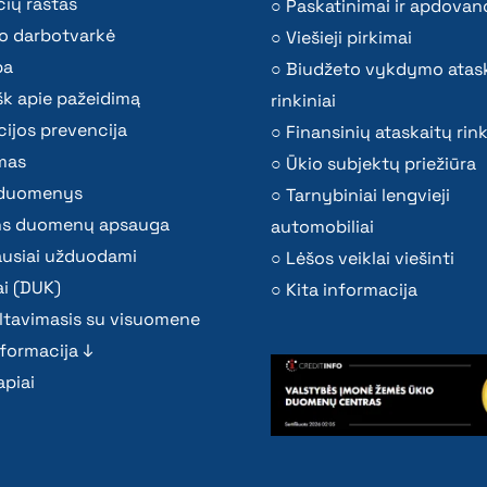
ių raštas
Paskatinimai ir apdovan
o darbotvarkė
Viešieji pirkimai
ba
Biudžeto vykdymo atas
k apie pažeidimą
rinkiniai
ijos prevencija
Finansinių ataskaitų rink
mas
Ūkio subjektų priežiūra
i duomenys
Tarnybiniai lengvieji
s duomenų apsauga
automobiliai
ausiai užduodami
Lėšos veiklai viešinti
i (DUK)
Kita informacija
ltavimasis su visuomene
nformacija ↓
piai