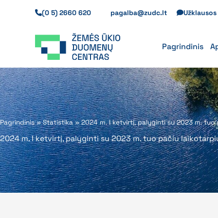
Pereiti
(0 5) 2660 620
pagalba@zudc.lt
Užklauso
prie
turinio
Pagrindinis
A
Pagrindinis
»
Statistika
»
2024 m. I ketvirtį, palyginti su 2023 m. tu
2024 m. I ketvirtį, palyginti su 2023 m. tuo pačiu laikota