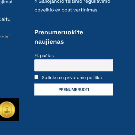
Galiojančio teisinio reguliavimo
ojimai
poveikio ex post vertinimas
kaitų
Prenumeruokite
iniai
naujienas
El. paštas
Sutinku su privatumo politika