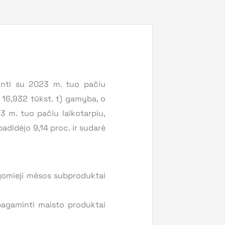
inti su 2023 m. tuo pačiu
ki 16,932 tūkst. t) gamyba, o
3 m. tuo pačiu laikotarpiu,
adidėjo 9,14 proc. ir sudarė
algomieji mėsos subproduktai
pagaminti maisto produktai