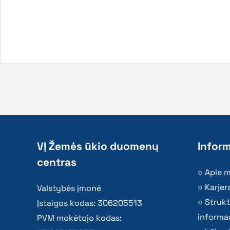
VĮ Žemės ūkio duomenų
Inform
centras
Apie 
Karjer
Valstybės įmonė
Strukt
Įstaigos kodas: 306205513
informac
PVM mokėtojo kodas: