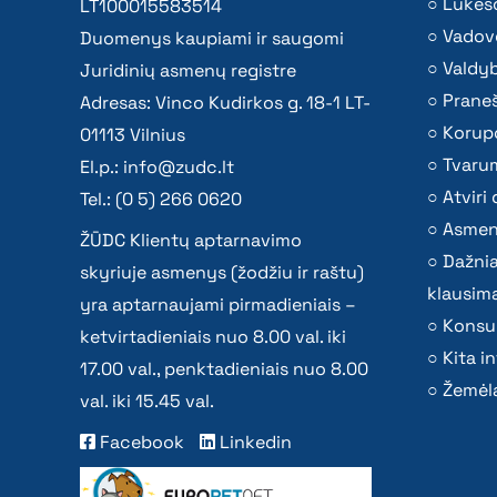
Lūkesč
LT100015583514
Vadov
Duomenys kaupiami ir saugomi
Valdy
Juridinių asmenų registre
Praneš
Adresas: Vinco Kudirkos g. 18-1 LT-
Korupc
01113 Vilnius
Tvaru
El.p.:
info@zudc.lt
Atvir
Tel.: (0 5) 266 0620
Asmen
ŽŪDC Klientų aptarnavimo
Dažni
skyriuje asmenys (žodžiu ir raštu)
klausima
yra aptarnaujami pirmadieniais –
Konsu
ketvirtadieniais nuo 8.00 val. iki
Kita i
17.00 val., penktadieniais nuo 8.00
Žemėla
val. iki 15.45 val.
Facebook
Linkedin