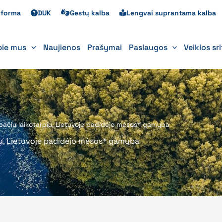
s forma
DUK
Gestų kalba
Lengvai suprantama kalba
pie mus
Naujienos
Prašymai
Paslaugos
Veiklos sr
o pačiu laikotarpiu, Lietuvoje padidėjo mėsos* gamyba
rpiu, Lietuvoje padidėjo mėsos* gamyba