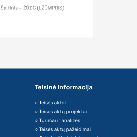
Šaltinis – ŽŪDC (LŽŪMPRIS)
Teisinė Informacija
Teisės aktai
Teisės aktų projektai
Tyrimai ir analizės
Teisės aktų pažeidimai