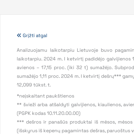
Grįžti atgal
Analizuojamu laikotarpiu Lietuvoje buvo pagami
laikotarpiu. 2024 m. I ketvirtį padidėjo galvijienos 
avienos – 17,15 proc. (iki 32 t) sumažėjo. Subpro
sumažėjo 1,11 proc. 2024 m. I ketvirtį dešrų*** gamy
12,099 tūkst. t.
*neįskaitant paukštienos
** švieži arba atšaldyti galvijienos, kiaulienos, av
(PGPK kodas 10.11.20.00.00)
*** dešros ir panašūs produktai iš mėsos, mėsos
(išskyrus iš kepenų pagamintas dešras, paruoštus va