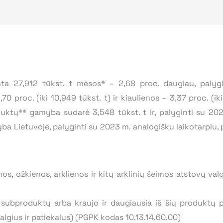
nta 27,912 tūkst. t mėsos* – 2,68 proc. daugiau, palyg
1,70 proc. (iki 10,949 tūkst. t) ir kiaulienos – 3,37 proc. (i
duktų** gamyba sudarė 3,548 tūkst. t ir, palyginti su 202
ba Lietuvoje, palyginti su 2023 m. analogišku laikotarpiu, p
ienos, ožkienos, arklienos ir kitų arklinių šeimos atstovų v
 subproduktų arba kraujo ir daugiausia iš šių produktų 
lgius ir patiekalus) (PGPK kodas 10.13.14.60.00)