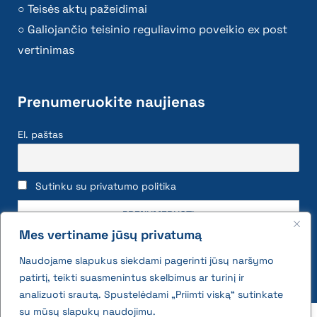
Teisės aktų pažeidimai
Galiojančio teisinio reguliavimo poveikio ex post
vertinimas
Prenumeruokite naujienas
El. paštas
Sutinku su privatumo politika
Mes vertiname jūsų privatumą
Naudojame slapukus siekdami pagerinti jūsų naršymo
patirtį, teikti suasmenintus skelbimus ar turinį ir
analizuoti srautą. Spustelėdami „Priimti viską“ sutinkate
su mūsų slapukų naudojimu.
2026 © All rights reserved | VĮ Žemės ūkio duomenų