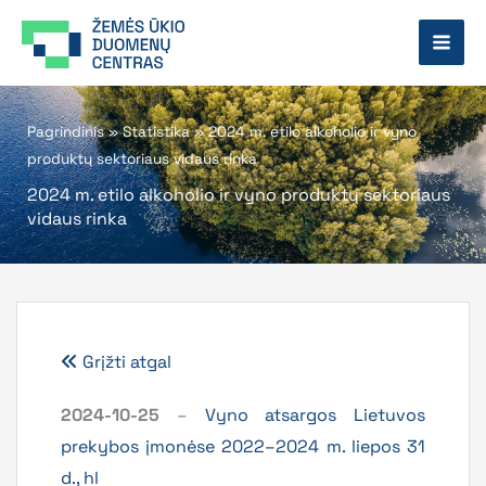
Pereiti
prie
turinio
Pagrindinis
»
Statistika
»
2024 m. etilo alkoholio ir vyno
produktų sektoriaus vidaus rinka
2024 m. etilo alkoholio ir vyno produktų sektoriaus
vidaus rinka
Grįžti atgal
2024-10-25
–
Vyno atsargos Lietuvos
prekybos įmonėse 2022–2024 m. liepos 31
d., hl