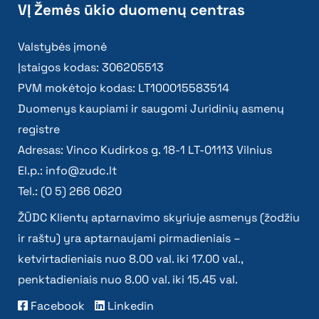
VĮ Žemės ūkio duomenų centras
Valstybės įmonė
Įstaigos kodas: 306205513
PVM mokėtojo kodas: LT100015583514
Duomenys kaupiami ir saugomi Juridinių asmenų
registre
Adresas: Vinco Kudirkos g. 18-1 LT-01113 Vilnius
El.p.:
info@zudc.lt
Tel.: (0 5) 266 0620
ŽŪDC Klientų aptarnavimo skyriuje asmenys (žodžiu
ir raštu) yra aptarnaujami pirmadieniais –
ketvirtadieniais nuo 8.00 val. iki 17.00 val.,
penktadieniais nuo 8.00 val. iki 15.45 val.
Facebook
Linkedin