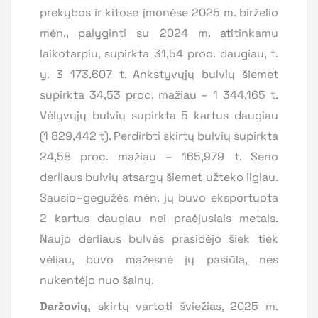
prekybos ir kitose įmonėse 2025 m. birželio
mėn., palyginti su 2024 m. atitinkamu
laikotarpiu, supirkta 31,54 proc. daugiau, t.
y. 3 173,607 t. Ankstyvųjų bulvių šiemet
supirkta 34,53 proc. mažiau – 1 344,165 t.
Vėlyvųjų bulvių supirkta 5 kartus daugiau
(1 829,442 t). Perdirbti skirtų bulvių supirkta
24,58 proc. mažiau – 165,979 t. Seno
derliaus bulvių atsargų šiemet užteko ilgiau.
Sausio–gegužės mėn. jų buvo eksportuota
2 kartus daugiau nei praėjusiais metais.
Naujo derliaus bulvės prasidėjo šiek tiek
vėliau, buvo mažesnė jų pasiūla, nes
nukentėjo nuo šalnų.
Daržovių,
skirtų vartoti šviežias, 2025 m.