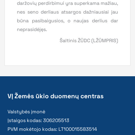
daržovių perdirbimui yra superkama mažiau,
nes seno derliaus atsargos dažniausiai jau
būna pasibaigusios, o naujas derlius dar
neprasidėjęs.
Šaltinis ŽŪDC (LŽŪMPRIS)
VĮ Žemės ūkio duomenų centras
Valstybės įmonė
Įstaigos kodas: 306205513
PVM mokėtojo kodas: LT100015583514