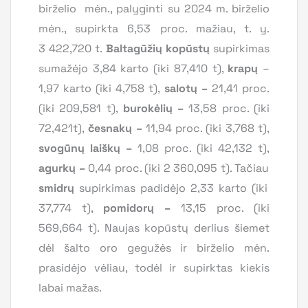
birželio mėn., palyginti su 2024 m. birželio
mėn., supirkta 6,53 proc. mažiau, t. y.
3 422,720 t.
Baltagūžių kopūstų
supirkimas
sumažėjo 3,84 karto (iki 87,410 t),
krapų
–
1,97 karto (iki 4,758 t),
salotų –
21,41 proc.
(iki 209,581 t),
burokėlių –
13,58 proc. (iki
72,421t),
česnakų –
11,94 proc. (iki 3,768 t),
svogūnų laiškų –
1,08 proc. (iki 42,132 t),
agurkų
–
0,44 proc. (iki 2 360,095 t). Tačiau
smidrų
supirkimas padidėjo 2,33 karto (iki
37,774 t),
pomidorų
–
13,15 proc. (iki
569,664 t). Naujas kopūstų derlius šiemet
dėl šalto oro gegužės ir birželio mėn.
prasidėjo vėliau, todėl ir supirktas kiekis
labai mažas.