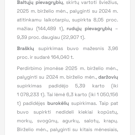
Baltųjų pievagrybių
, skirtų vartoti šviežius,
2025 m. birželio mėn., palyginti su 2024 m.
atitinkamu laikotarpiu, supirkta 8,05 proc.
mažiau (144,489 t),
rudųjų pievagrybių
–
9,39 proc. daugiau (22,907 t).
Braškių
supirkimas buvo mažesnis 3,96
proc. ir sudarė 164,040 t.
Perdirbimo įmonėse 2025 m. birželio mėn.,
palyginti su 2024 m. birželio mėn.,
daržovių
supirkimas padidėjo 5,39 karto (iki
1 078,233 t). Tai lėmė 6,3 karto (iki 1 050,156
t) padidėjęs
burokėlių
supirkimas. Taip pat
buvo supirkti nedideli kiekiai kopūstų,
morkų, svogūnų, agurkų, salotų, krapų.
Birželio mėn., palyginti su kitais mėnesiais,