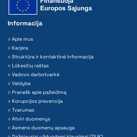
Informacija
Apie mus
Karjera
Struktūra ir kontaktinė informacija
Lūkesčių raštas
Vadovo darbotvarkė
Valdyba
Pranešk apie pažeidimą
Korupcijos prevencija
Tvarumas
Atviri duomenys
Asmens duomenų apsauga
Dažniausiai užduodami klausimai (DUK)