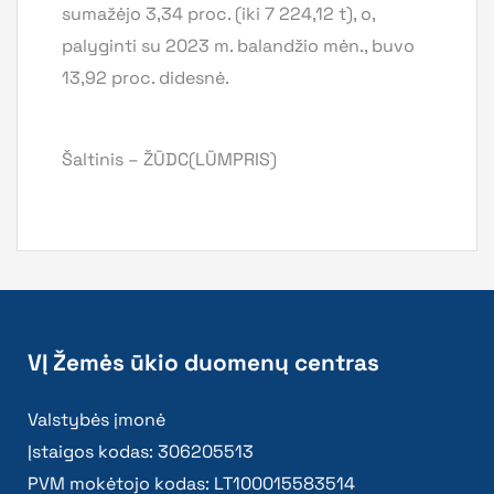
sumažėjo 3,34 proc. (iki 7 224,12 t), o,
palyginti su 2023 m. balandžio mėn., buvo
13,92 proc. didesnė.
Šaltinis – ŽŪDC(LŪMPRIS)
VĮ Žemės ūkio duomenų centras
Valstybės įmonė
Įstaigos kodas: 306205513
PVM mokėtojo kodas: LT100015583514