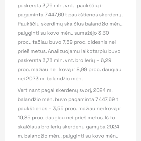
paskersta 3,76 mln. vnt. paukščių ir
pagaminta 7 447,69 t paukštienos skerdenų.
Paukščių skerdimų skaičius balandžio mėn.,
palyginti su kovo mėn., sumažėjo 3,30
proc., tačiau buvo 7,69 proc. didesnis nei
prieš metus. Analizuojamu laikotarpiu buvo
paskersta 3,73 mln. vnt. broilerių – 6,29
proc. mažiau nei kovą ir 8,99 proc. daugiau
nei 2023 m. balandžio mėn.
Vertinant pagal skerdenų svorį, 2024 m.
balandžio mėn. buvo pagaminta 7 447,69 t
paukštienos – 3,55 proc. mažiau nei kovą ir
10,85 proc. daugiau nei prieš metus. Iš to
skaičiaus broilerių skerdenų gamyba 2024
m. balandžio mėn., palyginti su kovo mėn.,