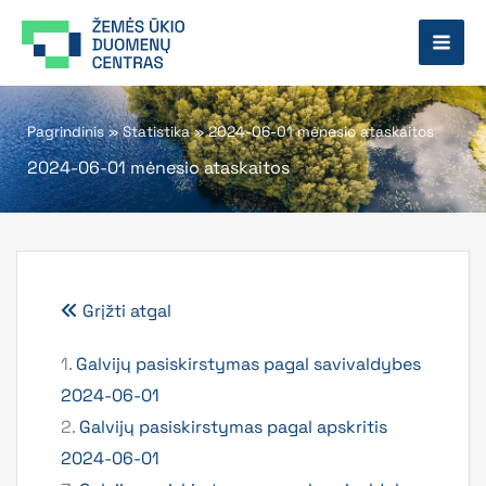
Pereiti
prie
turinio
Pagrindinis
»
Statistika
»
2024-06-01 mėnesio ataskaitos
2024-06-01 mėnesio ataskaitos
Grįžti atgal
1.
Galvijų pasiskirstymas pagal savivaldybes
2024-06-01
2.
Galvijų pasiskirstymas pagal apskritis
2024-06-01