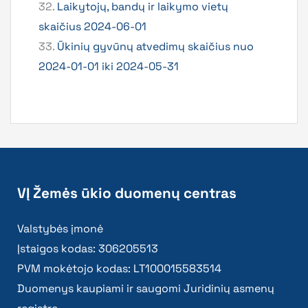
32.
Laikytojų, bandų ir laikymo vietų
skaičius 2024-06-01
33.
Ūkinių gyvūnų atvedimų skaičius nuo
2024-01-01 iki 2024-05-31
VĮ Žemės ūkio duomenų centras
Valstybės įmonė
Įstaigos kodas: 306205513
PVM mokėtojo kodas: LT100015583514
Duomenys kaupiami ir saugomi Juridinių asmenų