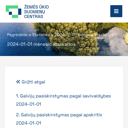
Pereiti
prie
turinio
Pagrindinis
»
Statistika
»
2024-01-01 mėnesio ataskaitos
2024-01-01 mėnesio ataskaitos
Grįžti atgal
1. Galvijų pasiskirstymas pagal savivaldybes
2024-01-01
2. Galvijų pasiskirstymas pagal apskritis
2024-01-01