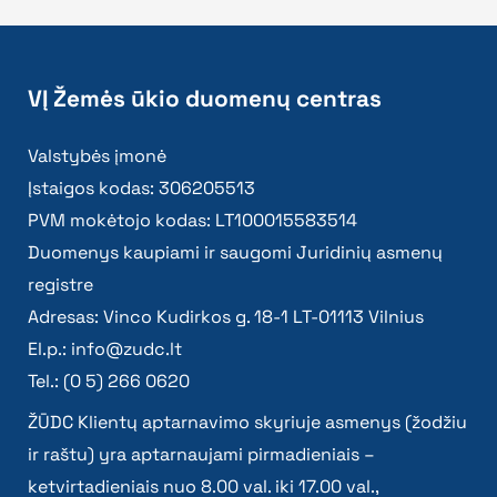
VĮ Žemės ūkio duomenų centras
Valstybės įmonė
Įstaigos kodas: 306205513
PVM mokėtojo kodas: LT100015583514
Duomenys kaupiami ir saugomi Juridinių asmenų
registre
Adresas: Vinco Kudirkos g. 18-1 LT-01113 Vilnius
El.p.:
info@zudc.lt
Tel.: (0 5) 266 0620
ŽŪDC Klientų aptarnavimo skyriuje asmenys (žodžiu
ir raštu) yra aptarnaujami pirmadieniais –
ketvirtadieniais nuo 8.00 val. iki 17.00 val.,