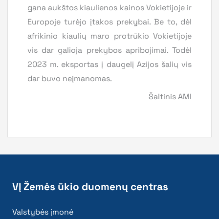
gana aukštos kiaulienos kainos Vokietijoje ir
Europoje turėjo įtakos prekybai. Be to, dėl
afrikinio kiaulių maro protrūkio Vokietijoje
vis dar galioja prekybos apribojimai. Todėl
2023 m. eksportas į daugelį Azijos šalių vis
dar buvo neįmanomas.
Šaltinis AMI
VĮ Žemės ūkio duomenų centras
Valstybės įmonė