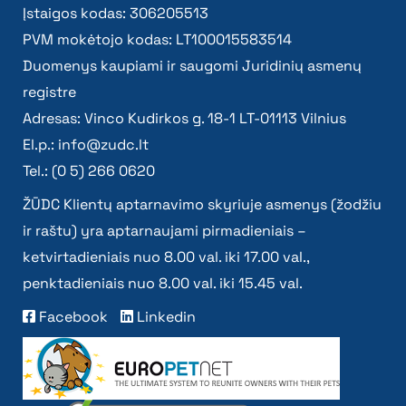
Įstaigos kodas: 306205513
PVM mokėtojo kodas: LT100015583514
Duomenys kaupiami ir saugomi Juridinių asmenų
registre
Adresas: Vinco Kudirkos g. 18-1 LT-01113 Vilnius
El.p.:
info@zudc.lt
Tel.: (0 5) 266 0620
ŽŪDC Klientų aptarnavimo skyriuje asmenys (žodžiu
ir raštu) yra aptarnaujami pirmadieniais –
ketvirtadieniais nuo 8.00 val. iki 17.00 val.,
penktadieniais nuo 8.00 val. iki 15.45 val.
Facebook
Linkedin