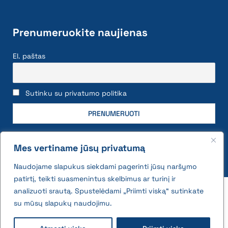
Prenumeruokite naujienas
El. paštas
Sutinku su privatumo politika
Mes vertiname jūsų privatumą
Naudojame slapukus siekdami pagerinti jūsų naršymo
patirtį, teikti suasmenintus skelbimus ar turinį ir
2026 © All rights reserved | VĮ Žemės ūkio duomenų
analizuoti srautą. Spustelėdami „Priimti viską“ sutinkate
centras
su mūsų slapukų naudojimu.
Privatumo politika ir slapukų naudojimo taisyklės