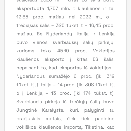
eksportuota 1,757 mln. t kiaulienos ir tai
12,85 proc. mažiau nei 2022 m., o į
trečiąsias šalis – 325 tūkst. t – 16,45 proc.
mažiau. Be Nyderlandų, Italija ir Lenkija
buvo vienos svarbiausių šalių pirkėjų,
kurioms teko 45,19 proc. Vokietijos
kiaulienos eksporto į kitas ES šalis,
nepaisant to, kad eksportas iš Vokietijos į
Nyderlandus sumažėjo 6 proc. (iki 312
tūkst. t), į Italiją – 14 proc. (iki 308 tūkst. t),
o į Lenkiją – 13 proc. (iki 174 tūkst. t).
Svarbiausia pirkėja iš trečiųjų šalių buvo
Jungtinė Karalystė, kuri, palyginti su
praėjusiais metais, šiek tiek padidino
vokiškos kiaulienos importą. Tikėtina, kad