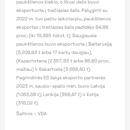
paukštienos kiekio, o likusi dalis buvo
eksportuota į trečiąsias šalis. Palyginti su
2022 m. tuo pačiu laikotarpiu, paukštienos
eksportas į trečiąsias šalis padidėjo 64,88
proc. (iki 19,365 tūkst. t). Daugiausia
paukštienos buvo eksportuota į Baltarusiją
(5 209,93 t arba 17 kartų daugiau),
(Kazachstaną (2 357, 83 t arba 86,80 proc.
mažiau) ir Sakartvelą (3 668,40 t).
Pagrindinės ES šalys eksporto partnerės
2023 m. sausio–spalio mėn. buvo Latvija
(1 063,38 t), Lenkija (358,47 t) ir Estija
(318,02 t).
Šaltinis – VDA