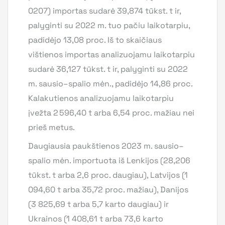
0207) importas sudarė 39,874 tūkst. t ir,
palyginti su 2022 m. tuo pačiu laikotarpiu,
padidėjo 13,08 proc. Iš to skaičiaus
vištienos importas analizuojamu laikotarpiu
sudarė 36,127 tūkst. t ir, palyginti su 2022
m. sausio–spalio mėn., padidėjo 14,86 proc.
Kalakutienos analizuojamu laikotarpiu
įvežta 2 596,40 t arba 6,54 proc. mažiau nei
prieš metus.
Daugiausia paukštienos 2023 m. sausio–
spalio mėn. importuota iš Lenkijos (28,206
tūkst. t arba 2,6 proc. daugiau), Latvijos (1
094,60 t arba 35,72 proc. mažiau), Danijos
(3 825,69 t arba 5,7 karto daugiau) ir
Ukrainos (1 408,61 t arba 73,6 karto