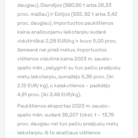
daugiau), Olandijos (980,90 t arba 26,33
proc. mažiau) ir Estijos (932, 82 t arba 3,42
proc. daugiau). Importuotos paukštienos
kaina analizuojamu laikotarpiu sudarė
vidutiniškai 2,28 EUR/kg ir buvo 5,00 proc.
žemesnė nei prieš metus. Importuotos
vištienos vidutinė kaina 2023 m. sausio–
spalio mėn., palyginti su tuo pačiu praėjusių
metų laikotarpiu, sumažėjo 5,36 proc. (iki
2,12 EUR/ kg), o kalakutienos – padidėjo
4,91 proc. (iki 3,48 EUR/kg).
Paukštienos eksportas 2023 m. sausio–
spalio mėn. sudarė 36,207 tūkst. t – 13,76
proc. daugiau nei tuo pačiu praėjusių metų
laikotarpiu. Iš to skaičiaus vištienos