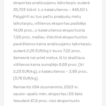
eksportas analizuojamu laikotarpiu sudarė
35,723 tūkst. t, o kalakutienos – 445,50 t.
Palyginti su tuo pačiu praėjusių metų
laikotarpiu, vištienos eksportas padidėjo
14,09 proc., o kalakutienos eksportuota
7,29 proc. mažiau. Vidutinė eksportuotos
paukštienos kaina analizuojamu laikotarpiu
sudarė 2,25 EUR/kg ir buvo 7,02 proc.
žemesnė nei prieš metus. Iš to skaičiaus
vištienos kaina sumažėjo 6,69 proc. (iki
2,23 EUR/kg), o kalakutienos – 2,66 proc.
(3,76 EUR/kg).
Remiantis VDA duomenimis, 2023 m.
sausio–spalio mėn. eksportas į ES šalis
tesudarė 47,4 proc. viso eksportuoto