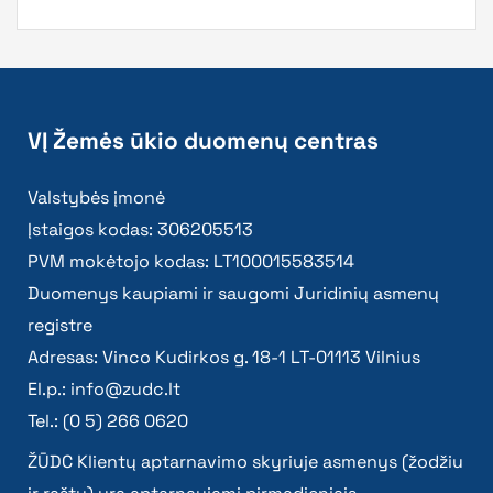
VĮ Žemės ūkio duomenų centras
Valstybės įmonė
Įstaigos kodas: 306205513
PVM mokėtojo kodas: LT100015583514
Duomenys kaupiami ir saugomi Juridinių asmenų
registre
Adresas: Vinco Kudirkos g. 18-1 LT-01113 Vilnius
El.p.:
info@zudc.lt
Tel.: (0 5) 266 0620
ŽŪDC Klientų aptarnavimo skyriuje asmenys (žodžiu