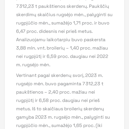
7 312,23 t paukštienos skerdenų. Paukščių
skerdimų skaičius rugsėjo mėn., palyginti su
rugpjūčio mėn., sumažėjo 1,71 proc. ir buvo
6,47 proc. didesnis nei prieš metus.
Analizuojamu laikotarpiu buvo paskersta
3,88 mln. vnt. broilerių – 1,40 proc. mažiau
nei rugpjūtį ir 6,59 proc. daugiau nei 2022
m. rugsėjo mėn.
Vertinant pagal skerdenų svorį, 2023 m.
rugsėjo mėn. buvo pagaminta 7 312,23 t
paukštienos – 2,40 proc. mažiau nei
rugpjūtį ir 6,58 proc. daugiau nei prieš
metus. Iš to skaičiaus broilerių skerdenų
gamyba 2023 m. rugsėjo mėn., palyginti su
rugpjūčio mėn., sumažėjo 1,65 proc. (iki