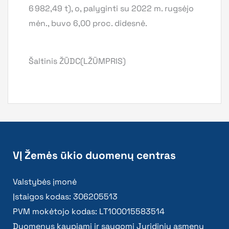
6 982,49 t), o, palyginti su 2022 m. rugsėjo
mėn., buvo 6,00 proc. didesnė.
Šaltinis ŽŪDC(LŽŪMPRIS)
VĮ Žemės ūkio duomenų centras
Valstybės įmonė
Įstaigos kodas: 306205513
PVM mokėtojo kodas: LT100015583514
Duomenys kaupiami ir saugomi Juridinių asmenų