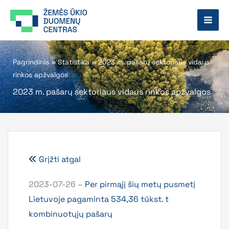
Pereiti
prie
turinio
Pagrindinis
»
Statistika
»
2023 m. pašarų sektoriaus vidaus
rinkos apžvalgos
2023 m. pašarų sektoriaus vidaus rinkos apžvalgos
Grįžti atgal
2023-07-26 –
Per pirmąjį šių metų pusmetį
Lietuvoje pagaminta 534,36 tūkst. t
kombinuotųjų pašarų