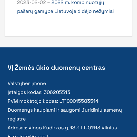
2023-02-02 –
2022 m. kombinuotųjų
pašarų gamyba Lietuvoje didėjo nežymiai
VĮ Žemės ūkio duomenų centras
Valstybės įmonė
Įstaigos kodas: 306205513
PVM mokėtojo kodas: LT100015583514
Duomenys kaupiami ir saugomi Juridinių asmenų
registre
Adresas: Vinco Kudirkos g. 18-1 LT-01113 Vilnius
El.p.:
info@zudc.lt