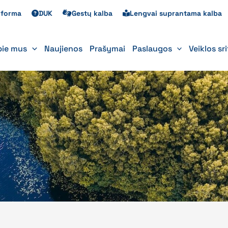
s forma
DUK
Gestų kalba
Lengvai suprantama kalba
pie mus
Naujienos
Prašymai
Paslaugos
Veiklos sr