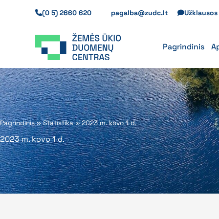
Pereiti
(0 5) 2660 620
pagalba@zudc.lt
Užklauso
prie
turinio
Pagrindinis
A
Pagrindinis
»
Statistika
»
2023 m. kovo 1 d.
2023 m. kovo 1 d.