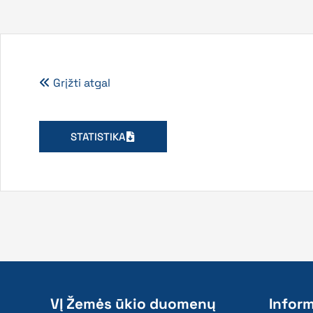
Grįžti atgal
STATISTIKA
VĮ Žemės ūkio duomenų
Inform