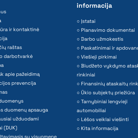
informacija
mus
a
Įstatai
ūra ir kontaktinė
Planavimo dokumentai
ija
Darbo užmokestis
ių raštas
Paskatinimai ir apdovan
o darbotvarkė
Viešieji pirkimai
ba
Biudžeto vykdymo atas
k apie pažeidimą
rinkiniai
ijos prevencija
Finansinių ataskaitų rink
mas
Ūkio subjektų priežiūra
i duomenys
Tarnybiniai lengvieji
s duomenų apsauga
automobiliai
ausiai užduodami
Lėšos veiklai viešinti
i (DUK)
Kita informacija
ltavimasis su visuomene