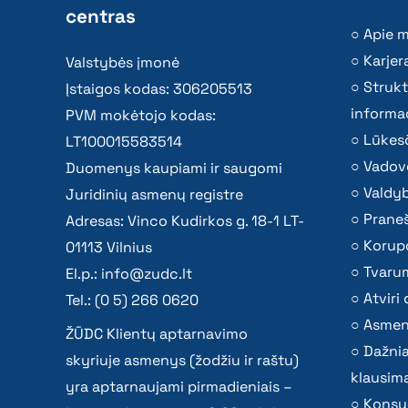
centras
Apie 
Karjer
Valstybės įmonė
Strukt
Įstaigos kodas: 306205513
informac
PVM mokėtojo kodas:
Lūkesč
LT100015583514
Vadov
Duomenys kaupiami ir saugomi
Valdy
Juridinių asmenų registre
Praneš
Adresas: Vinco Kudirkos g. 18-1 LT-
Korupc
01113 Vilnius
Tvaru
El.p.:
info@zudc.lt
Atvir
Tel.: (0 5) 266 0620
Asmen
ŽŪDC Klientų aptarnavimo
Dažni
skyriuje asmenys (žodžiu ir raštu)
klausima
yra aptarnaujami pirmadieniais –
Konsu