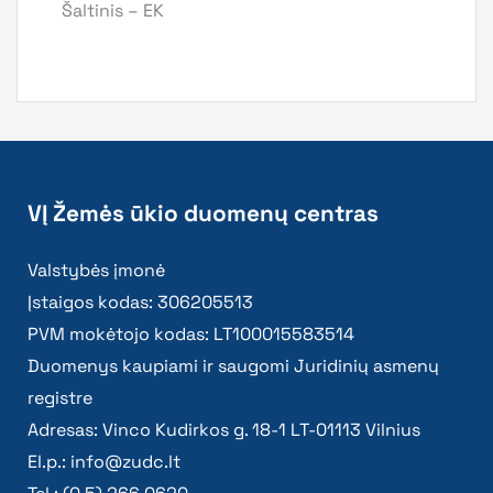
Šaltinis – EK
VĮ Žemės ūkio duomenų centras
Valstybės įmonė
Įstaigos kodas: 306205513
PVM mokėtojo kodas: LT100015583514
Duomenys kaupiami ir saugomi Juridinių asmenų
registre
Adresas: Vinco Kudirkos g. 18-1 LT-01113 Vilnius
El.p.:
info@zudc.lt