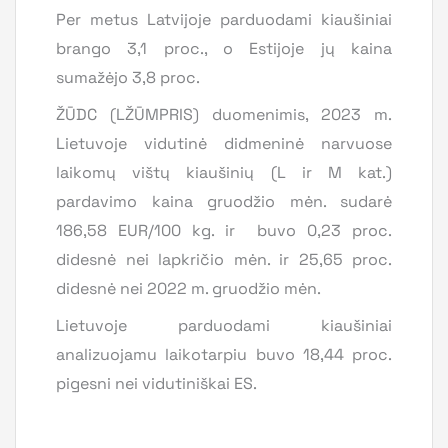
Per metus Latvijoje parduodami kiaušiniai
brango 3,1 proc., o Estijoje jų kaina
sumažėjo 3,8 proc.
ŽŪDC (LŽŪMPRIS) duomenimis, 2023 m.
Lietuvoje vidutinė didmeninė narvuose
laikomų vištų kiaušinių (L ir M kat.)
pardavimo kaina gruodžio mėn. sudarė
186,58 EUR/100 kg. ir buvo 0,23 proc.
didesnė nei lapkričio mėn. ir 25,65 proc.
didesnė nei 2022 m. gruodžio mėn.
Lietuvoje parduodami kiaušiniai
analizuojamu laikotarpiu buvo 18,44 proc.
pigesni nei vidutiniškai ES.