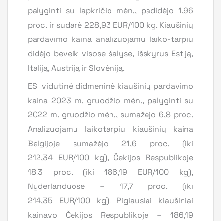
palyginti su lapkričio mėn., padidėjo 1,96
proc. ir sudarė 228,93 EUR/100 kg. Kiaušinių
pardavimo kaina analizuojamu laiko-tarpiu
didėjo beveik visose šalyse, išskyrus Estiją,
Italiją, Austriją ir Slovėniją.
ES vidutinė didmeninė kiaušinių pardavimo
kaina 2023 m. gruodžio mėn., palyginti su
2022 m. gruodžio mėn., sumažėjo 6,8 proc.
Analizuojamu laikotarpiu kiaušinių kaina
Belgijoje sumažėjo 21,6 proc. (iki
212,34 EUR/100 kg), Čekijos Respublikoje
18,3 proc. (iki 186,19 EUR/100 kg),
Nyderlanduose – 17,7 proc. (iki
214,35 EUR/100 kg). Pigiausiai kiaušiniai
kainavo Čekijos Respublikoje – 186,19