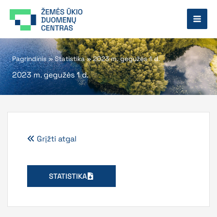
Pereiti
prie
turinio
Pagrindinis
»
Statistika
»
2023 m. gegužės 1 d.
2023 m. gegužės 1 d.
Grįžti atgal
STATISTIKA