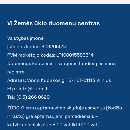
VĮ Žemės ūkio duomenų centras
Valstybės įmonė
Įstaigos kodas: 306205513
PVM mokėtojo kodas: LT100015583514
Duomenys kaupiami ir saugomi Juridinių asmenų
registre
Adresas: Vinco Kudirkos g. 18-1 LT-01113 Vilnius
El.p.:
info@zudc.lt
Tel.: (0 5) 266 0620
ŽŪDC Klientų aptarnavimo skyriuje asmenys (žodžiu
ir raštu) yra aptarnaujami pirmadieniais –
ketvirtadieniais nuo 8.00 val. iki 17.00 val.,