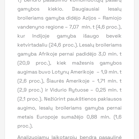
gamybos kiekio. Daugiausiai lesalų
broileriams gamyba didėjo Azijos – Ramiojo
vandenyno regione – 7,07 mln. t (4,6 proc.),
kur Indijoje gamyba išaugo beveik
ketvirtadaliu (24,6 proc.). Lesalų broileriams
gamyba Afrikoje pernai padidėjo 3,0 mln. t
(20,9 proc.), kiek mažesnis gamybos
augimas buvo Lotynų Amerikoje – 1,9 mln. t
(2,6 proc.), Šiaurės Amerikoje – 1,71 mln. t
(2,9 proc.) ir Vidurio Rytuose – 0,25 mln. t
(2,1 proc.). Nežiūrint paukštienos paklausos
augimo, lesalų broileriams gamyba pernai
metais Europoje sumažėjo 0,88 mln. (1,6
proc.).
Analizuojamu laikotarpiu bendra pasaulinė