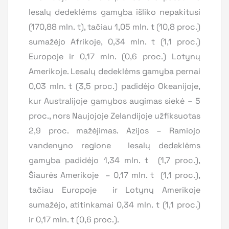
lesalų dedeklėms gamyba išliko nepakitusi
(170,88 mln. t), tačiau 1,05 mln. t (10,8 proc.)
sumažėjo Afrikoje, 0,34 mln. t (1,1 proc.)
Europoje ir 0,17 mln. (0,6 proc.) Lotynų
Amerikoje. Lesalų dedeklėms gamyba pernai
0,03 mln. t (3,5 proc.) padidėjo Okeanijoje,
kur Australijoje gamybos augimas siekė – 5
proc., nors Naujojoje Zelandijoje užfiksuotas
2,9 proc. mažėjimas. Azijos – Ramiojo
vandenyno regione lesalų dedeklėms
gamyba padidėjo 1,34 mln. t (1,7 proc.),
Šiaurės Amerikoje – 0,17 mln. t (1,1 proc.),
tačiau Europoje ir Lotynų Amerikoje
sumažėjo, atitinkamai 0,34 mln. t (1,1 proc.)
ir 0,17 mln. t (0,6 proc.).