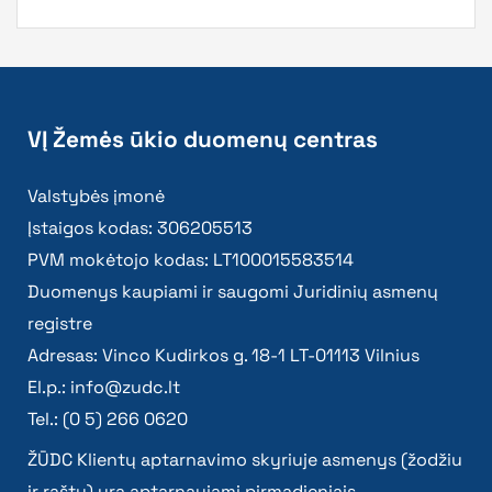
VĮ Žemės ūkio duomenų centras
Valstybės įmonė
Įstaigos kodas: 306205513
PVM mokėtojo kodas: LT100015583514
Duomenys kaupiami ir saugomi Juridinių asmenų
registre
Adresas: Vinco Kudirkos g. 18-1 LT-01113 Vilnius
El.p.:
info@zudc.lt
Tel.: (0 5) 266 0620
ŽŪDC Klientų aptarnavimo skyriuje asmenys (žodžiu
ir raštu) yra aptarnaujami pirmadieniais –