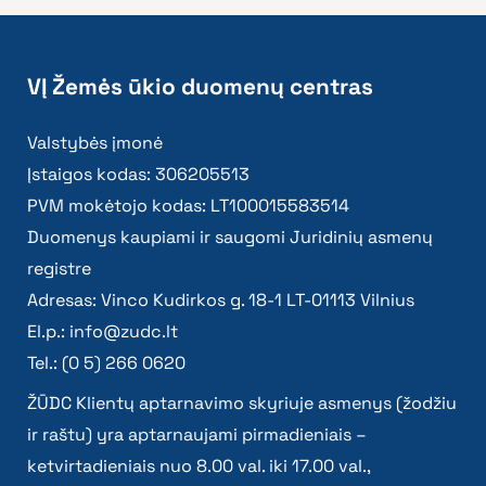
VĮ Žemės ūkio duomenų centras
Valstybės įmonė
Įstaigos kodas: 306205513
PVM mokėtojo kodas: LT100015583514
Duomenys kaupiami ir saugomi Juridinių asmenų
registre
Adresas: Vinco Kudirkos g. 18-1 LT-01113 Vilnius
El.p.:
info@zudc.lt
Tel.: (0 5) 266 0620
ŽŪDC Klientų aptarnavimo skyriuje asmenys (žodžiu
ir raštu) yra aptarnaujami pirmadieniais –
ketvirtadieniais nuo 8.00 val. iki 17.00 val.,