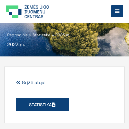
Pereiti
prie
turinio
Pagrindinis
»
Statistika
»
2023 m.
2023 m.
Grįžti atgal
STATISTIKA