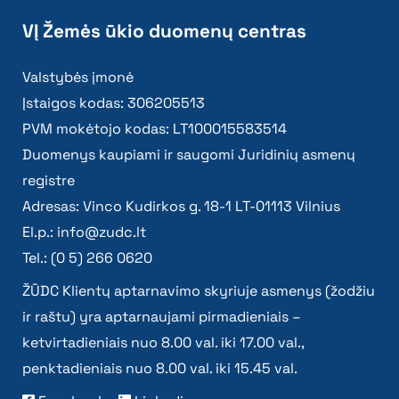
VĮ Žemės ūkio duomenų centras
Valstybės įmonė
Įstaigos kodas: 306205513
PVM mokėtojo kodas: LT100015583514
Duomenys kaupiami ir saugomi Juridinių asmenų
registre
Adresas: Vinco Kudirkos g. 18-1 LT-01113 Vilnius
El.p.:
info@zudc.lt
Tel.: (0 5) 266 0620
ŽŪDC Klientų aptarnavimo skyriuje asmenys (žodžiu
ir raštu) yra aptarnaujami pirmadieniais –
ketvirtadieniais nuo 8.00 val. iki 17.00 val.,
penktadieniais nuo 8.00 val. iki 15.45 val.