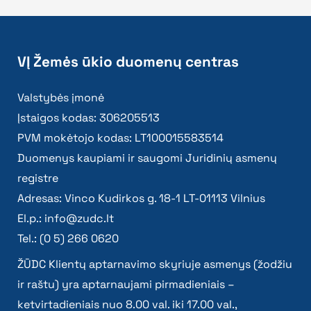
VĮ Žemės ūkio duomenų centras
Valstybės įmonė
Įstaigos kodas: 306205513
PVM mokėtojo kodas: LT100015583514
Duomenys kaupiami ir saugomi Juridinių asmenų
registre
Adresas: Vinco Kudirkos g. 18-1 LT-01113 Vilnius
El.p.:
info@zudc.lt
Tel.: (0 5) 266 0620
ŽŪDC Klientų aptarnavimo skyriuje asmenys (žodžiu
ir raštu) yra aptarnaujami pirmadieniais –
ketvirtadieniais nuo 8.00 val. iki 17.00 val.,