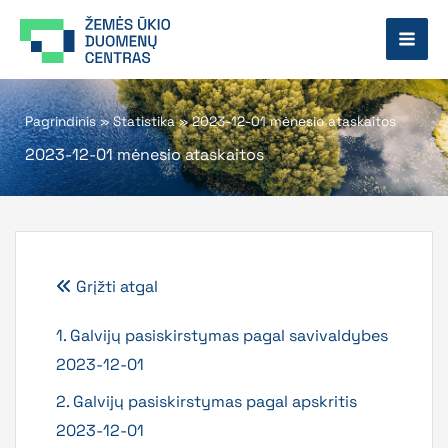
Pereiti
prie
turinio
Pagrindinis
»
Statistika
»
2023-12-01 mėnesio ataskaitos
2023-12-01 mėnesio ataskaitos
Grįžti atgal
1. Galvijų pasiskirstymas pagal savivaldybes
2023-12-01
2. Galvijų pasiskirstymas pagal apskritis
2023-12-01