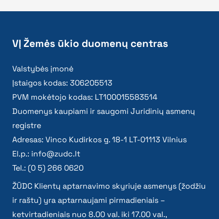
VĮ Žemės ūkio duomenų centras
Valstybės įmonė
Įstaigos kodas: 306205513
PVM mokėtojo kodas: LT100015583514
Duomenys kaupiami ir saugomi Juridinių asmenų
registre
Adresas: Vinco Kudirkos g. 18-1 LT-01113 Vilnius
El.p.:
info@zudc.lt
Tel.: (0 5) 266 0620
ŽŪDC Klientų aptarnavimo skyriuje asmenys (žodžiu
ir raštu) yra aptarnaujami pirmadieniais –
ketvirtadieniais nuo 8.00 val. iki 17.00 val.,