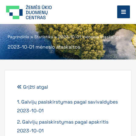
Pereiti
prie
turinio
Pagrindinis
»
Statistika
»
2023-10-01 mėnesio ataskaitos
2023-10-01 mėnesio ataskaitos
Grįžti atgal
1. Galvijų pasiskirstymas pagal savivaldybes
2023-10-01
2. Galvijų pasiskirstymas pagal apskritis
2023-10-01