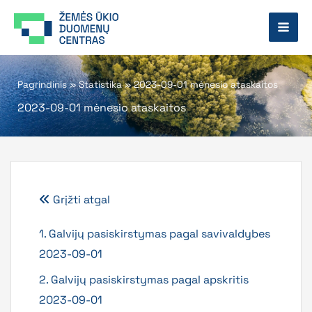
Pereiti
prie
turinio
Pagrindinis
»
Statistika
»
2023-09-01 mėnesio ataskaitos
2023-09-01 mėnesio ataskaitos
Grįžti atgal
1. Galvijų pasiskirstymas pagal savivaldybes
2023-09-01
2. Galvijų pasiskirstymas pagal apskritis
2023-09-01