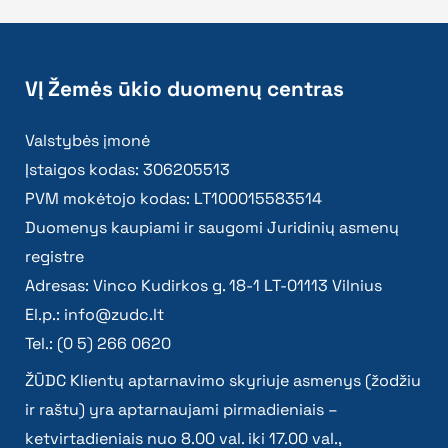
VĮ Žemės ūkio duomenų centras
Valstybės įmonė
Įstaigos kodas: 306205513
PVM mokėtojo kodas: LT100015583514
Duomenys kaupiami ir saugomi Juridinių asmenų
registre
Adresas: Vinco Kudirkos g. 18-1 LT-01113 Vilnius
El.p.:
info@zudc.lt
Tel.: (0 5) 266 0620
ŽŪDC Klientų aptarnavimo skyriuje asmenys (žodžiu
ir raštu) yra aptarnaujami pirmadieniais –
ketvirtadieniais nuo 8.00 val. iki 17.00 val.,