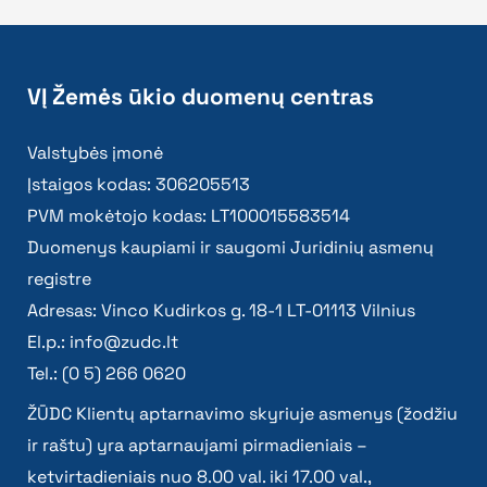
VĮ Žemės ūkio duomenų centras
Valstybės įmonė
Įstaigos kodas: 306205513
PVM mokėtojo kodas: LT100015583514
Duomenys kaupiami ir saugomi Juridinių asmenų
registre
Adresas: Vinco Kudirkos g. 18-1 LT-01113 Vilnius
El.p.:
info@zudc.lt
Tel.: (0 5) 266 0620
ŽŪDC Klientų aptarnavimo skyriuje asmenys (žodžiu
ir raštu) yra aptarnaujami pirmadieniais –
ketvirtadieniais nuo 8.00 val. iki 17.00 val.,