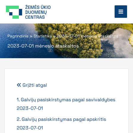
Pereiti
prie
turinio
Pagrindinis
»
Statistika
»
2023-07-01 mėnesio ataskaitos
2023-07-01 mėnesio ataskaitos
Grįžti atgal
1. Galvijų pasiskirstymas pagal savivaldybes
2023-07-01
2. Galvijų pasiskirstymas pagal apskritis
2023-07-01