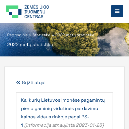
Pereiti
prie
turinio
Pagrindinis
»
Statistika
»
2022 metų statistika
2022 metų statistika
Grįžti atgal
Kai kurių Lietuvos įmonėse pagamintų
pieno gaminių vidutinės pardavimo
kainos vidaus rinkoje pagal PS-
1
(informacija atnaujinta 2023-01-23)