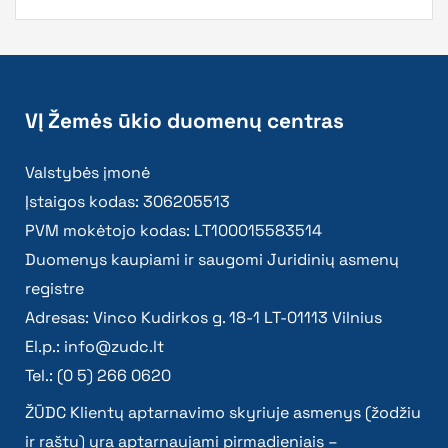
VĮ Žemės ūkio duomenų centras
Valstybės įmonė
Įstaigos kodas: 306205513
PVM mokėtojo kodas: LT100015583514
Duomenys kaupiami ir saugomi Juridinių asmenų
registre
Adresas: Vinco Kudirkos g. 18-1 LT-01113 Vilnius
El.p.:
info@zudc.lt
Tel.: (0 5) 266 0620
ŽŪDC Klientų aptarnavimo skyriuje asmenys (žodžiu
ir raštu) yra aptarnaujami pirmadieniais –