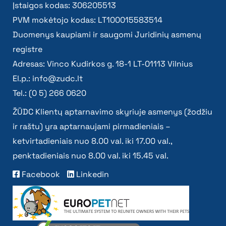
Įstaigos kodas: 306205513
PVM mokėtojo kodas: LT100015583514
Duomenys kaupiami ir saugomi Juridinių asmenų
registre
Adresas: Vinco Kudirkos g. 18-1 LT-01113 Vilnius
El.p.:
info@zudc.lt
Tel.: (0 5) 266 0620
ŽŪDC Klientų aptarnavimo skyriuje asmenys (žodžiu
ir raštu) yra aptarnaujami pirmadieniais –
ketvirtadieniais nuo 8.00 val. iki 17.00 val.,
penktadieniais nuo 8.00 val. iki 15.45 val.
Facebook
Linkedin