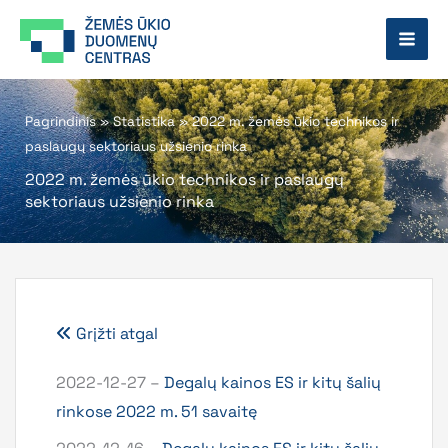
Pereiti
prie
turinio
Pagrindinis
»
Statistika
»
2022 m. žemės ūkio technikos ir
paslaugų sektoriaus užsienio rinka
2022 m. žemės ūkio technikos ir paslaugų
sektoriaus užsienio rinka
Grįžti atgal
2022-12-27 –
Degalų kainos ES ir kitų šalių
rinkose 2022 m. 51 savaitę