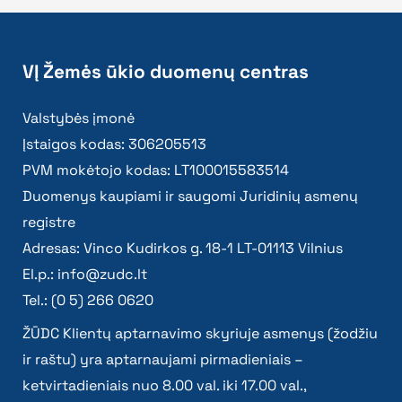
VĮ Žemės ūkio duomenų centras
Valstybės įmonė
Įstaigos kodas: 306205513
PVM mokėtojo kodas: LT100015583514
Duomenys kaupiami ir saugomi Juridinių asmenų
registre
Adresas: Vinco Kudirkos g. 18-1 LT-01113 Vilnius
El.p.:
info@zudc.lt
Tel.: (0 5) 266 0620
ŽŪDC Klientų aptarnavimo skyriuje asmenys (žodžiu
ir raštu) yra aptarnaujami pirmadieniais –
ketvirtadieniais nuo 8.00 val. iki 17.00 val.,