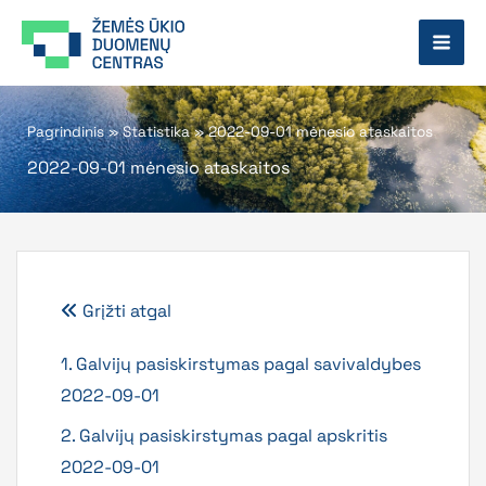
Pereiti
prie
turinio
Pagrindinis
»
Statistika
»
2022-09-01 mėnesio ataskaitos
2022-09-01 mėnesio ataskaitos
Grįžti atgal
1. Galvijų pasiskirstymas pagal savivaldybes
2022-09-01
2. Galvijų pasiskirstymas pagal apskritis
2022-09-01