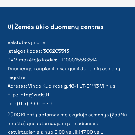
VĮ Žemės ūkio duomenų centras
Valstybės įmonė
Įstaigos kodas: 306205513
PVM mokėtojo kodas: LT100015583514
Duomenys kaupiami ir saugomi Juridinių asmenų
registre
Adresas: Vinco Kudirkos g. 18-1 LT-01113 Vilnius
El.p.:
info@zudc.lt
Tel.: (0 5) 266 0620
ŽŪDC Klientų aptarnavimo skyriuje asmenys (žodžiu
ir raštu) yra aptarnaujami pirmadieniais –
ketvirtadieniais nuo 8.00 val. iki 17.00 val.,